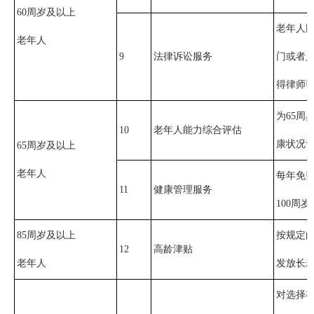
60周岁及以上
老年人
老年人
9
法律诉讼服务
门或者
得律师
为65
10
老年人能力综合评估
康状况
65周岁及以上
老年人
每年免
11
健康管理服务
100周
85周岁及以上
按规定向
12
高龄津贴
老年人
发放长寿
对选择