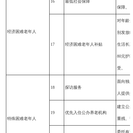
16
最低社会保障
保障。
对年龄达
经济困难老年人
别发放8
17
经济困难老年人补贴
生活长期
80元
受。
面向独
18
探访服务
人提供
建立公
19
优先入住公办养老机构
特殊困难老年人
重残、
委托有