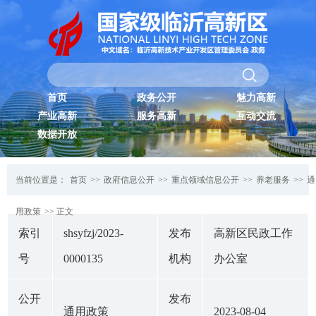
首页
政务公开
魅力高新
产业高新
服务高新
互动交流
数据开放
当前位置是：
首页
>>
政府信息公开
>>
重点领域信息公开
>>
养老服务
>>
通
用政策
>> 正文
索引
shsyfzj/2023-
发布
高新区民政工作
号
0000135
机构
办公室
公开
发布
通用政策
2023-08-04