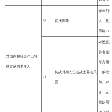
老年烈
22
优抚供养
人、复
养能力
对愿意
养老服
对国家和社会作出特
等方面
殊贡献的老年人
抗战时期入伍老战士养老关
一般按每
23
爱
加。对
务、志愿
般按照每