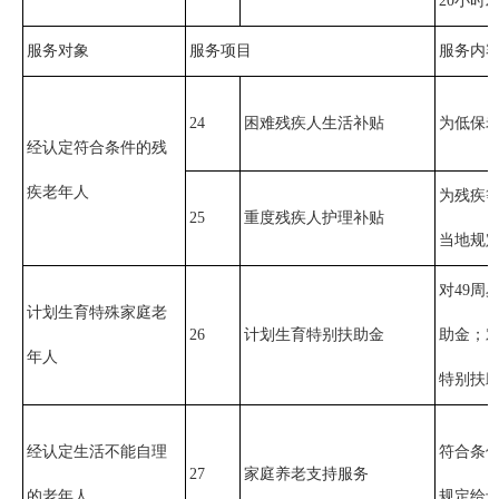
20小时
服务对象
服务项目
服务内
24
困难残疾人生活补贴
为低保
经认定符合条件的残
疾老年人
为残疾
25
重度残疾人护理补贴
当地规
对49周
计划生育特殊家庭老
26
计划生育特别扶助金
助金；对
年人
特别扶
经认定生活不能自理
符合条
27
家庭养老支持服务
的老年人
规定给