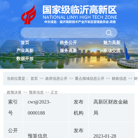
首页
政务公开
魅力高新
产业高新
服务高新
互动交流
数据开放
当前位置是：
首页
>>
政府信息公开
>>
重点领域信息公开
>>
财政信息
>>
财
政预决算
>>
预算信息
>> 正文
索引
cwsjj/2023-
发布
高新区财政金融
号
0000188
机构
局
公开
发布
预算信息
2023-01-28