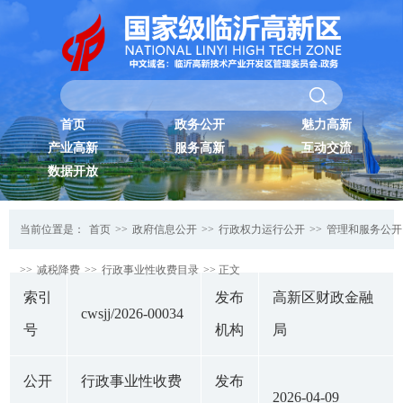
首页
政务公开
魅力高新
产业高新
服务高新
互动交流
数据开放
当前位置是：
首页
>>
政府信息公开
>>
行政权力运行公开
>>
管理和服务公开
>>
减税降费
>>
行政事业性收费目录
>> 正文
索引
发布
高新区财政金融
cwsjj/2026-00034
号
机构
局
公开
行政事业性收费
发布
2026-04-09