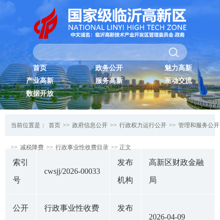
首页
政务公开
魅力高新
产业高新
服务高新
互动交流
数据开放
当前位置是：
首页
>>
政府信息公开
>>
行政权力运行公开
>>
管理和服务公开
>>
减税降费
>>
行政事业性收费目录
>> 正文
索引
发布
高新区财政金融
cwsjj/2026-00033
号
机构
局
公开
行政事业性收费
发布
2026-04-09