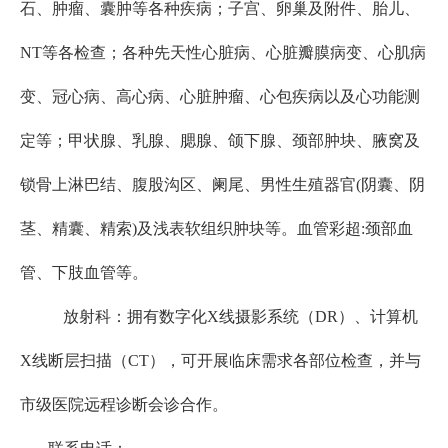
石、肿瘤、囊肿等各种疾病
；
子宫、卵巢及附件、胎儿、
NT等各检查
；
各种先天性心脏病、心脏瓣膜病变、心肌病
变、冠心病、高心病、心脏肿瘤、心包疾病以及心功能测
定等
；
甲状腺、乳腺、腮腺、颌下腺、颈部肿块、腋窝及
锁骨上淋巴结、腹股沟区、阑尾、男性生殖器官
(阴囊、阴
茎、精囊、精索)及浅表软组织肿块等。血管彩超:颈部血
管、下肢血管等。
放射科：拥有数字化
X线摄影系统（DR）、计算机
X线断层扫描（CT），可开展临床需求各部位检查，并与
市级医院远程
诊断
会诊合作。