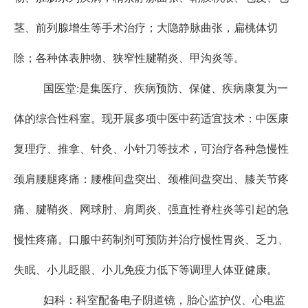
茎、前列腺增生等手术治疗；大隐静脉曲张
，
扁桃体切
除；各种体表肿物、狭窄性腱鞘炎、甲沟炎等。
国医堂
:是集医疗、疾病预防、保健、疾病康复为一
体的综合性科室。现开展多项中医中药适宜技术：中医康
复理疗、推拿、针灸、小针刀等技术，可治疗各种急慢性
颈肩腰腿疼痛：腰椎间盘突出、颈椎间盘突出、膝关节疼
痛、腱鞘炎、网球肘、肩周炎、强直性脊柱炎等引起的急
慢性疼痛。口服中药制剂可预防并治疗慢性胃炎、乏力、
失眠、小儿眨眼、小儿免疫力低下等调理人体亚健康。
妇科：科室配备电子阴道镜，胎心监护仪、心电监