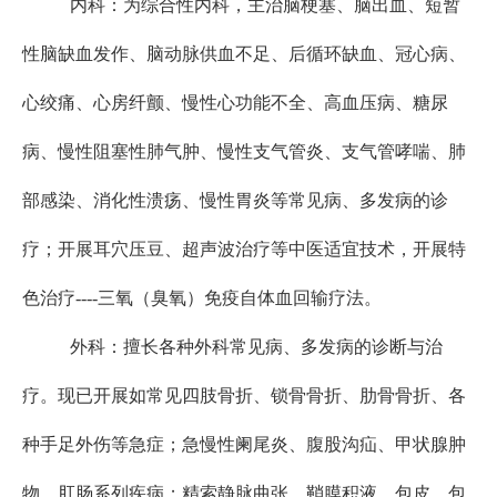
内科：为综合性内科，主治脑梗塞、脑出血、短暂
性脑缺血发作、脑动脉供血不足、后循环缺血、冠心病、
心绞痛、心房纤颤、慢性心功能不全、高血压病、糖尿
病、慢性阻塞性肺气肿、慢性支气管炎、支气管哮喘、肺
部感染、消化性溃疡、慢性胃炎等常见病、多发病的诊
疗；开展耳穴压豆、超声波治疗等中医适宜技术，开展特
色治疗
----三氧（臭氧）免疫自体血回输疗法。
外科：擅长各种外科常见病、多发病的诊断与治
疗。现已开展如常见四肢骨折、锁骨骨折、肋骨骨折、各
种手足外伤等急症；急慢性阑尾炎、腹股沟疝、甲状腺肿
物
、
肛肠系列疾病
；精索静脉曲张、鞘膜积液、包皮、包