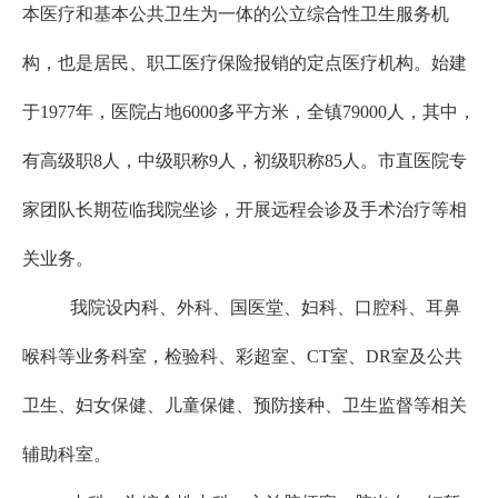
本医疗和基本公共卫
生为一体的公立综合性卫生服务机
构
，
也是居民
、
职工医疗保险报销的定点医疗机构。始建
于
19
77
年，
医院占地
6
000多平方米，
全镇79000人，其中，
有高级职8人，中级职称9人，
初级职称85人。
市直医院
专
家团队长期莅临我院坐诊，开展远程会诊及手术治疗等相
关业务
。
我院
设内科、外科、
国医堂
、妇科、
口腔
科
、
耳鼻
喉科
等业务科室
，
检验科、彩超室、
CT室、DR室
及公共
卫生、妇女保健、儿童保健、预防接种、卫生监督等相关
辅助
科室。