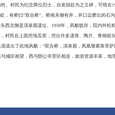
牲。村民为纪念两位烈士，自发捐款为之立碑，可惜在19
0米处，有桥曰“双合桥”。桥南东侧有井，井口边磨出的
桥头西北侧是清泉观遗址。1958年，风貌犹存，院内外
高，村民在上面挖地瓜窖，挖出许多遗骨、陶片、青铜箭
谣道出了此地风貌：“双合桥，清泉观，凤凰墩紧靠菩萨
东与城区相望，西与朗公寺景区相连，旅游资源丰富，地