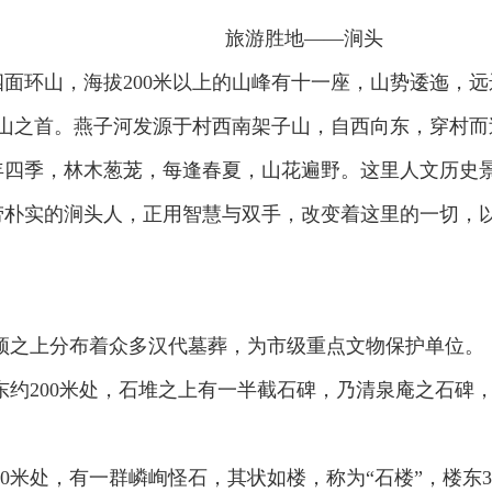
旅游胜地——涧头
面环山，海拔200米以上的山峰有十一座，山势逶迤，
群山之首。燕子河发源于村西南架子山，自西向东，穿村
年四季，林木葱茏，每逢春夏，山花遍野。这里人文历史
劳朴实的涧头人，正用智慧与双手，改变着这里的一切，
顶之上分布着众多汉代墓葬，为市级重点文物保护单位。
东约200米处，石堆之上有一半截石碑，乃清泉庵之石碑
30米处，有一群嶙峋怪石，其状如楼，称为“石楼”，楼东