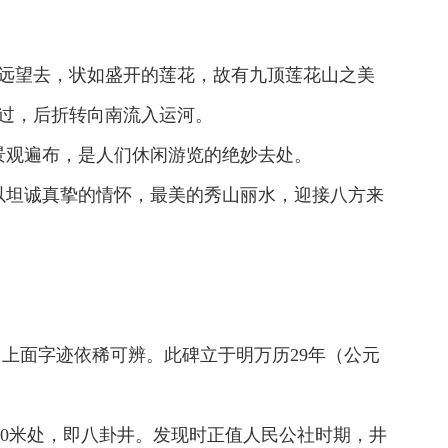
远远望去，状如盛开的莲花，故有九顶莲花山之美
而过，后折转向南流入运河。
景观遍布，是人们休闲游览的绝妙去处。
以坦诚真挚的情怀，最美的秀山丽水，迎接八方来
，上面字迹依稀可辨。此碑立于明万历29年（公元
30米处，即八卦井。发现时正值人民公社时期，井