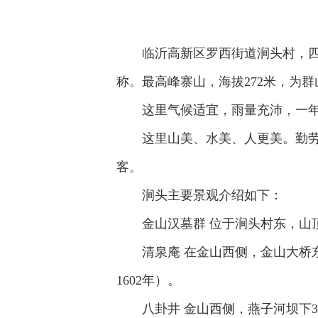
临沂高新区罗西街道涧头村，四
称。最高峰寨山，海拔272米，为
这里气候适宜，雨量充沛，一
这里山美、水美、人更美。勤
客。
涧头主要景观介绍如下：
金山汉墓群 位于涧头村东，山
清泉庵 在金山西侧，金山大桥
1602年）。
八卦井 金山西侧，燕子河坝下