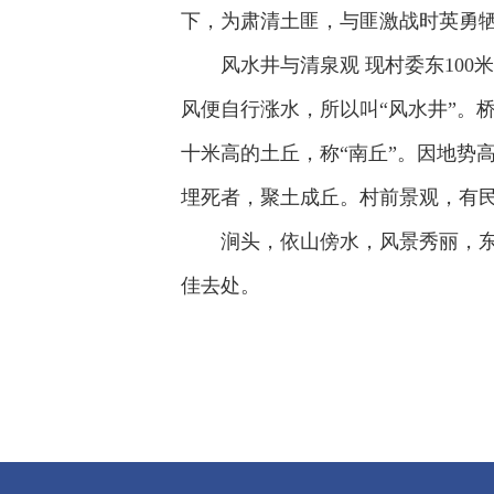
下，为肃清土匪，与匪激战时英勇牺
风水井与清泉观 现村委东10
风便自行涨水，所以叫“风水井”。
十米高的土丘，称“南丘”。因地势
埋死者，聚土成丘。村前景观，有民
涧头，依山傍水，风景秀丽，
佳去处。