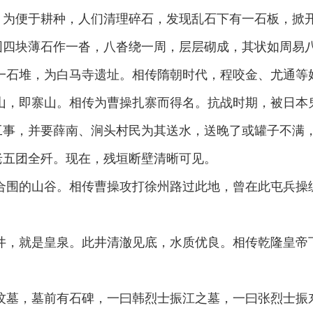
。为便于耕种，人们清理碎石，发现乱石下有一石板，掀
四块薄石作一沓，八沓绕一周，层层砌成，其状如周易八
一石堆，为白马寺遗址。相传隋朝时代，程咬金、尤通等好
座山，即寨山。相传为曹操扎寨而得名。抗战时期，被日本
工事，并要薛南、涧头村民为其送水，送晚了或罐子不满
老五团全歼。现在，残垣断壁清晰可见。
合围的山谷。相传曹操攻打徐州路过此地，曾在此屯兵操练
水井，就是皇泉。此井清澈见底，水质优良。相传乾隆皇帝
座坟墓，墓前有石碑，一曰韩烈士振江之墓，一曰张烈士振