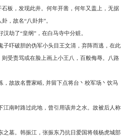
开石板，发现此井。何年开凿，何年又盖上，无据
卦，故名“八卦井”。
汉劫了“皇纲”，在白马寺中分赃。
鬼子吓破胆的伪军小头目王文清，弃阵而逃，在此
，则受责骂或在脸上画上小王八，百般侮辱。八路
，故故名曹家峪, 并留下点将台丶校军场丶饮马
下江南时路过此地，曾引用该井之水。故被后人称
东之墓。韩振江，张振东乃抗日爱国将领杨虎城部