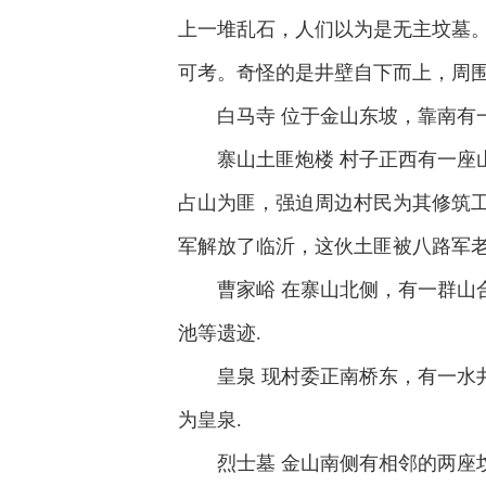
上一堆乱石，人们以为是无主坟墓
可考。奇怪的是井壁自下而上，周围
白马寺 位于金山东坡，靠南有
寨山土匪炮楼 村子正西有一
占山为匪，强迫周边村民为其修筑
军解放了临沂，这伙土匪被八路军
曹家峪 在寨山北侧，有一群山
池等遗迹.
皇泉 现村委正南桥东，有一
为皇泉.
烈士墓 金山南侧有相邻的两