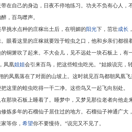
天带在自己的身边，日夜不停地练习。功夫不负有心人，
如醉，百鸟噤声。
起早挑水点种的庄稼出土后，在明媚的
阳光
下，茁壮
成长
来。眼看这里的庄稼就要毁于蝗虫之口，他和乡亲们都很
边的铜箫吹了起来。不大会儿，见不远处一块石板上，有
，凤凰
姐姐
会引来百鸟，把这些蝗虫吃光。”姑娘说完，转
金翎的凤凰落在了对面的山坡上。这时就见百鸟都朝凤凰飞
便把这里的蝗虫吃得一干二净。这些鸟又一起飞向别处。
又在那块石板上睡着了。睡梦中，又梦见那位老者向他走来
山修炼多年的石榴仙子居住过的地方。石榴仙子神通广大
在家等你，
希望
你不要慢待。”说完又不见了。