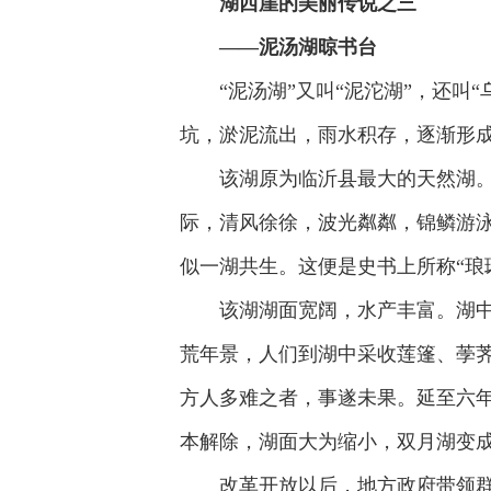
湖西崖的美丽传说之三
­——
泥汤湖
晾书台
“泥汤湖”又叫“泥沱湖”，还
坑，淤泥流出，雨水积存，逐渐形
该湖原为临沂县最大的天然湖
际，清风徐徐，波光粼粼，锦鳞游
似一湖共生。这便是史书上所称“琅琊
该湖湖面宽阔，水产丰富。湖中
荒年景，人们到湖中采收莲篷、荸荠
方人多难之者，事遂未果。延至六
本解除，湖面大为缩小，双月湖变成
改革开放以后，地方政府带领群