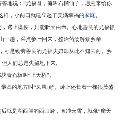
答地说：“尤福哥，俺叫石榴仙子，愿意来给你
”这样，小两口就建立起了美满幸福的
家庭
。
药，遇上瘟疫，只能听天由命。心地善良的尤福抓
山一趟，采点参叶回来，整治药汤解救乡亲
，可是勤劳善良的尤福夫妇却从此不知去向。乡
，但人们总是失望地下来。
块青石板叫“上天桥”。
最高的地方叫“凤凰顶”。岭上还长着一棵很茂盛
然后就是湖西崖的西山岭，直冲云霄，就像“摩天