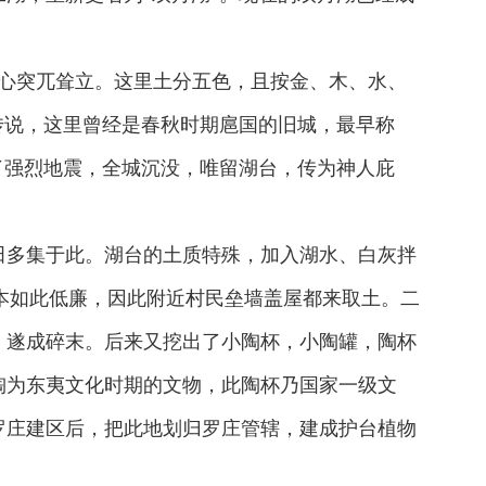
湖心突兀耸立。这里土分五色，且按金、木、水、
传说，这里曾经是春秋时期扈国的旧城，最早称
了强烈地震，全城沉没，唯留湖台，传为神人庇
田多集于此。湖台的土质特殊，加入湖水、白灰拌
成本如此低廉，因此附近村民垒墙盖屋都来取土。二
，遂成碎末。后来又挖出了小陶杯，小陶罐，陶杯
陶为东夷文化时期的文物，此陶杯乃国家一级文
罗庄建区后，把此地划归罗庄管辖，建成护台植物