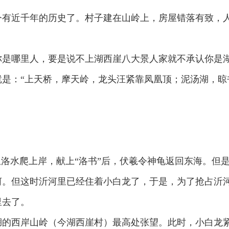
今有近千年的历史了。村子建在山岭上，房屋错落有致，
你是哪里人，要是说不上湖西崖八大景人家就不承认你是
是：“上天桥，摩天岭，龙头汪紧靠凤凰顶；泥汤湖，晾
从洛水爬上岸，献上“洛书”后，伏羲令神龟返回东海。但
河。但这时沂河里已经住着小白龙了，于是，为了抢占沂
里去了。
湖的西岸山岭（今湖西崖村）最高处张望。此时，小白龙