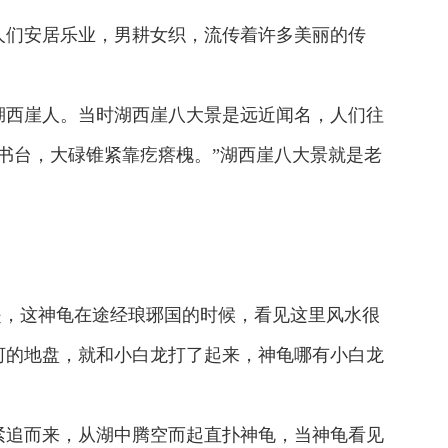
人们安居乐业，男耕女织，流传着许多美丽的传
湖西崖人。当时湖西崖八大景是远近闻名，人们往
书台，大碌锥紧靠疙瘩槐。”湖西崖八大景就是老
是，这神龟在途经琅琊国的时候，看见这里风水很
河的地盘，就和小白龙打了起来，神龟哪有小白龙
紧追而来，从湖中腾空而起直扑神龟，当神龟看见