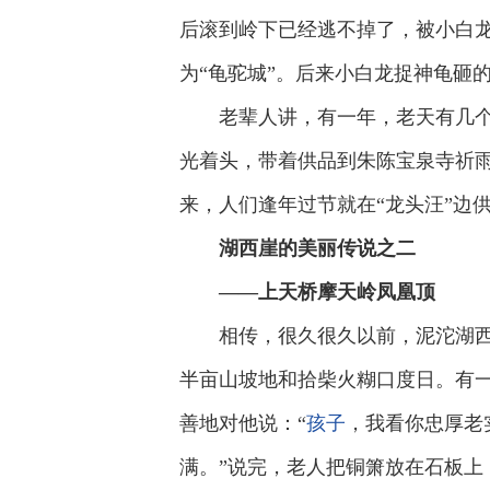
后滚到岭下已经逃不掉了，被小白
为“龟驼城”。后来小白龙捉神龟砸
老辈人讲，有一年，老天有几个
光着头，带着供品到朱陈宝泉寺祈
来，人们逢年过节就在“龙头汪”边
湖西崖的美丽传说之二
——
上天桥
摩天岭
凤凰顶
相传，很久很久以前，泥沱湖
半亩山坡地和拾柴火糊口度日。有
善地对他说：“
孩子
，我看你忠厚老
满。”说完，老人把铜箫放在石板