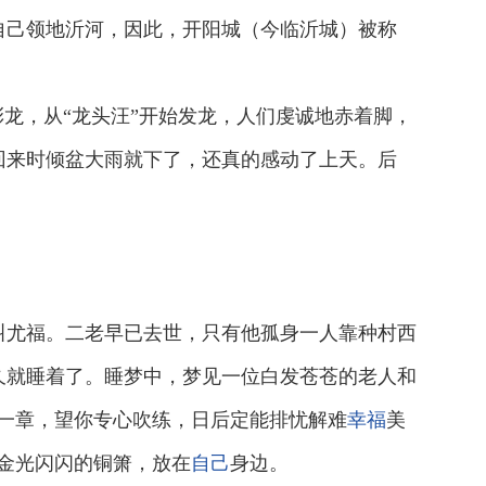
自己领地沂河，因此，开阳城（今临沂城）被称
龙，从“龙头汪”开始发龙，人们虔诚地赤着脚，
回来时倾盆大雨就下了，还真的感动了上天。后
叫尤福。二老早已去世，只有他孤身一人靠种村西
久就睡着了。睡梦中，梦见一位白发苍苍的老人和
一章，望你专心吹练，日后定能排忧解难
幸福
美
金光闪闪的铜箫，放在
自己
身边。