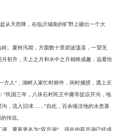
的金盆从天而降，在临沂城南的旷野上砸出一个大
马岭。夏秋汛期，方圆数十里碧波荡漾，一望无
明月初升，天上之月和水中之月相映成趣，远看恰
一方人”，湖畔人家忙时耕作，闲时捕捞，遇上灾
：“民国三年，八块石村民王中庸等提议开沟，地
沟，流入旧涑……”自此，百余顷洼地的水患基
丽的传说。
湖，重新更名为“双月湖”。现在的双月湖已经成