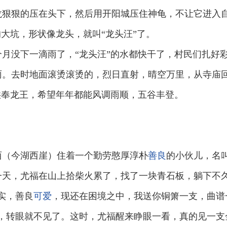
龙狠狠的压在头下，然后用开阳城压住神龟，不让它进入
的大坑，形状像龙头，就叫“龙头汪”了。
月没下一滴雨了，“龙头汪”的水都快干了，村民们扎好彩
雨。去时地面滚烫滚烫的，烈日直射，晴空万里，从寺庙
供奉龙王，希望年年都能风调雨顺，五谷丰登。
西（今湖西崖）住着一个勤劳憨厚淳朴
善良
的小伙儿，名
一天，尤福在山上拾柴火累了，找了一块青石板，躺下不
实，善良
可
爱
，现还在困境之中，我送你铜箫一支，曲谱
上，转眼就不见了。这时，尤福醒来睁眼一看，真的见一支