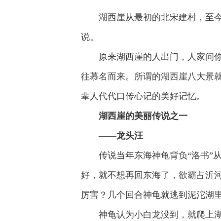
湖西崖从最初的北宋建村，至
说。
原来湖西崖的人出门，人家问
往慕名而来。所谓的湖西崖八大景就
辈人代代口传心记的美好记忆。
湖西崖的美丽传说之一
——
龙头汪
传说当年东海神龟背负“洛书”
好，就不想再回东海了，欲霸占沂
厉害？几个回合神龟就逃到泥沱湖
神龟认为小白龙没到，就爬上