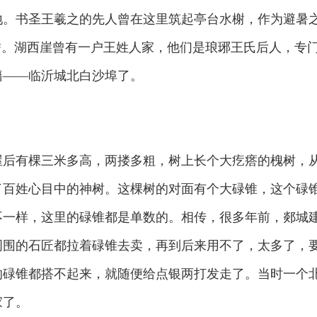
地。书圣王羲之的先人曾在这里筑起亭台水榭，作为避暑
誉。湖西崖曾有一户王姓人家，他们是琅琊王氏后人，专门
籍——临沂城北白沙埠了。
屋后有棵三米多高，两搂多粗，树上长个大疙瘩的槐树，
百姓心目中的神树。这棵树的对面有个大碌锥，这个碌锥
不一样，这里的碌锥都是单数的。相传，很多年前，郯城
周围的石匠都拉着碌锥去卖，再到后来用不了，太多了，
的碌锥都搭不起来，就随便给点银两打发走了。当时一个
家了。