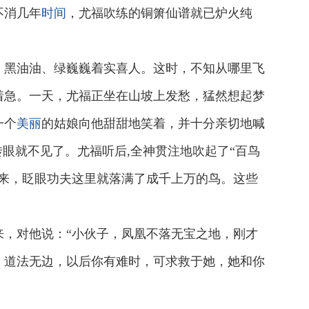
不消几年
时间
，尤福吹练的铜箫仙谱就已炉火纯
，黑油油、绿巍巍着实喜人。这时，不知从哪里飞
着急。一天，尤福正坐在山坡上发愁，猛然想起梦
一个
美丽
的姑娘向他甜甜地笑着，并十分亲切地喊
眼就不见了。尤福听后,全神贯注地吹起了“百鸟
来，眨眼功夫这里就落满了成千上万的鸟。这些
，对他说：“小伙子，凤凰不落无宝之地，刚才
，道法无边，以后你有难时，可求救于她，她和你