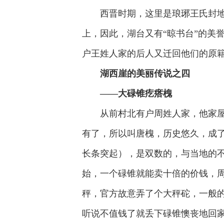
西晋时期，这里是琅琊王氏封
上，因此，湖台又有“晾书台”的美
户王姓人家的后人又迁回他们的原
湖西崖的美丽传说之四
——
大碌锥
疙瘩槐
从前村北有户周姓人家，他家
有了，所以叫唐槐，历史悠久，成了
长条突起），是双数的，与当地的
始，一个碌锥就能卖十倍的价钱，
秤，官方故意弄了个大秤砣，一般
听说不值钱了就丢下碌锥懊丧地回