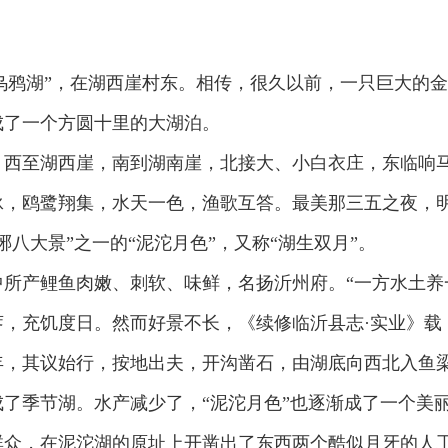
叫“乌鸦湖”，在湖西崖村东。相传，很久以前，一只巨大
成了一个方圆十里的大湖泊。
。西至湖西崖，南到湖南崖，北接大、小白衣庄，东临响
泳，鸥鹭翔集，水天一色，渔歌互答。最美那三五之夜，
八大景”之一的“泥沱月色”，又称“湖生双月”。
所产鲤鱼肉嫩、刺软、味鲜，名扬沂州府。“一方水土养
，充饥度日。然而好景不长，《续修临沂县志·实业》载
年，其议始行，按地出夫，开沟凿石，由湖底向西北入鱼梁
了季节湖。水产减少了，“泥沱月色”也逐渐成了一个美
众，在泥沱湖的原址上开凿出了东西两个酷似月牙的人工