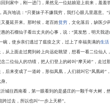
情回到家中，刚一进门，果然见一位姑娘迎上前来，羞羞答
，高兴地说：“只要妹子不嫌我穷，我打心眼儿里愿意。
疫又蔓延开来。那时候，老百姓
贫穷
，文化落后，缺医少
贤惠的石榴仙子看出丈夫的心事，说：“莫发愁，明天我进
一碗，使乡亲们逃过了瘟疫之灾，过上了幸福美满的
生活
上，从上面走过爬到岭上向远处眺望，想看一看二位仙人
念二位仙人的功绩，把人们登上的岭叫“摩天岭”，走过那
，后来变成了一道岭，形似凤凰，人们就叫它“凤凰岭”，
化身。
临沂城往西南看，第一眼看到的是盛庄的一颗千年大树，
能跨过去，所以也叫“一步上天桥”。