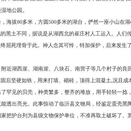
级湿地公园。
，海拔80多米，方圆500多米的湖台，俨然一座小山在
底的黑土不同，据说是从湖西北的崔庄村人工运入。人们
最终屈死埋骨于此。神人念其可怜，特加保护，后来发生
，附近湖西崖、湖南崖、八块石、南营子等几个村子的良
凝固后坚硬如铁，用来打墙、砌砖，顶得上混凝土,况且
出了罕见的贝壳，种类繁多，整齐的堆放，用手轻轻一捻
竟能透出亮光。此事惊动了临沂县文物局，经鉴定蛋壳黑
国家把护台列为县级文物保护单位，不准再取土破坏了。