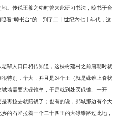
之地。传说王羲之幼时曾来此研习书法，晾书于台
照看“晾书台”的，到了二十世纪六七十年代，这
从老辈人口口相传知道，这棵树建村之前唐朝时就
很特别，个大，并且是24个王（就是碌锥上脊状
建城墙需要大碌锥垒，于是就到处买碌锥。一开
要是再拉去就赔钱了；也有的说，郯城那边有个大
北乡的石匠拉着一个二十四王的大碌锥路过此地，