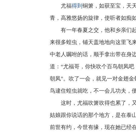
尤福
得到
铜箫，如获至宝，天
青，高雅悠扬的旋律，使听者如痴
有一年春夏之交，他和乡亲们
来很多蝗虫，铺天盖地地向这里飞
中老人嘱咐的话，顺手拿出带在身
道：“尤福哥，你快吹个百鸟朝凤吧
朝凤”。吹了一会，就见一对金翅
鸟逮住蝗虫就吃，不一会儿功夫，
这时，尤福吹箫吹得也累了，
姑娘跟你说话的那个地方，是在泰
前世有约，今世有缘，现在她已经