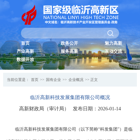
首页
政务公开
魅力高新
产业高新
服务高新
互动交流
数据开放
当前位置是：
首页
>>
国有企业
>>
企业概况
>> 正文
临沂高新科技发展集团有限公司概况
高新财政局（审计局） 发布日期：2026-01-14
临沂高新科技发展集团有限公司（以下简称“科发集团”）是临