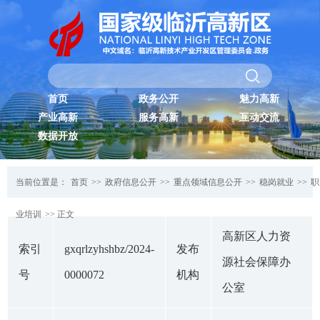
首页
政务公开
魅力高新
产业高新
服务高新
互动交流
数据开放
当前位置是：
首页
>>
政府信息公开
>>
重点领域信息公开
>>
稳岗就业
>>
职
业培训
>> 正文
高新区人力资
索引
gxqrlzyhshbz/2024-
发布
源社会保障办
号
0000072
机构
公室