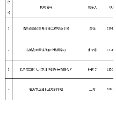
序
机构名称
联系人
联系
号
1
临沂高新区高升焊接工程职业学校
柴强
13012
2
临沂高新区现代职业培训学校
张荣彩
15318
3
临沂高新区人才职业培训学校有限公司
孙运义
13563
4
临沂市远通职业培训学校
王芳
18866