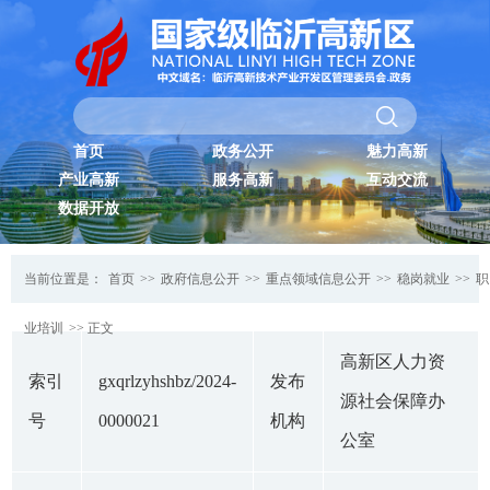
首页
政务公开
魅力高新
产业高新
服务高新
互动交流
数据开放
当前位置是：
首页
>>
政府信息公开
>>
重点领域信息公开
>>
稳岗就业
>>
职
业培训
>> 正文
高新区人力资
索引
gxqrlzyhshbz/2024-
发布
源社会保障办
号
0000021
机构
公室