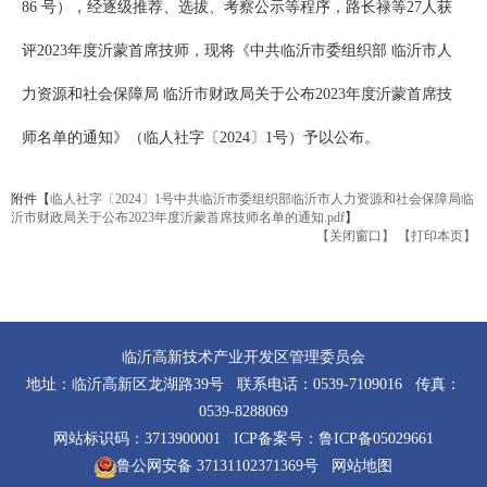
86 号），经逐级推荐、选拔、考察公示等程序，路长禄等27人获
评2023年度沂蒙首席技师，现将《中共临沂市委组织部 临沂市人
力资源和社会保障局 临沂市财政局关于公布2023年度沂蒙首席技
师名单的通知》（临人社字〔2024〕1号）予以公布。
附件【
临人社字〔2024〕1号中共临沂市委组织部临沂市人力资源和社会保障局临
沂市财政局关于公布2023年度沂蒙首席技师名单的通知.pdf
】
【关闭窗口】
【打印本页】
临沂高新技术产业开发区管理委员会
地址：临沂高新区龙湖路39号 联系电话：0539-7109016 传真：
0539-8288069
网站标识码：3713900001 ICP备案号：
鲁ICP备05029661
鲁公网安备 37131102371369号
网站地图