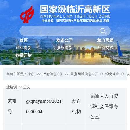
首页
政务公开
魅力高新
产业高新
服务高新
互动交流
数据开放
当前位置是：
首页
>>
政府信息公开
>>
重点领域信息公开
>>
稳岗就业
>>
职
业培训
>> 正文
高新区人力资
索引
gxqrlzyhshbz/2024-
发布
源社会保障办
号
0000004
机构
公室