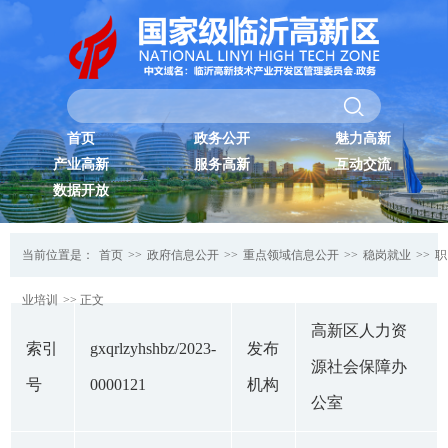
首页
政务公开
魅力高新
产业高新
服务高新
互动交流
数据开放
当前位置是：
首页
>>
政府信息公开
>>
重点领域信息公开
>>
稳岗就业
>>
职
业培训
>> 正文
高新区人力资
索引
gxqrlzyhshbz/2023-
发布
源社会保障办
号
0000121
机构
公室