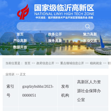
首页
政务公开
魅力高新
产业高新
服务高新
互动交流
数据开放
当前位置是：
首页
>>
政府信息公开
>>
重点领域信息公开
>>
稳岗就业
>>
职
业培训
>> 正文
高新区人力资
索引
gxqrlzyhshbz/2023-
发布
源社会保障办
号
0000051
机构
公室