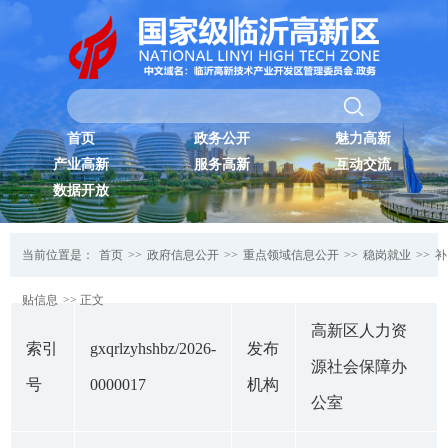
首页
政务公开
魅力高新
产业高新
服务高新
互动交流
数据开放
当前位置是：
首页
>>
政府信息公开
>>
重点领域信息公开
>>
稳岗就业
>>
补
贴信息
>> 正文
高新区人力资
索引
gxqrlzyhshbz/2026-
发布
源社会保障办
号
0000017
机构
公室