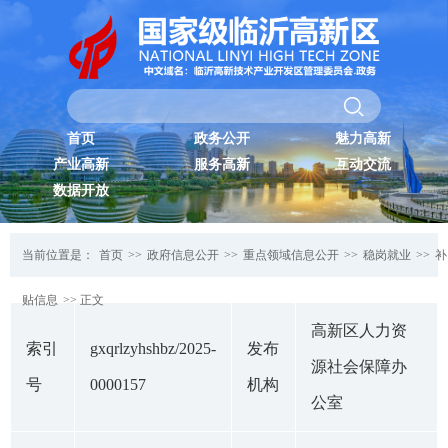
首页
政务公开
魅力高新
产业高新
服务高新
互动交流
数据开放
当前位置是：
首页
>>
政府信息公开
>>
重点领域信息公开
>>
稳岗就业
>>
补
贴信息
>> 正文
高新区人力资
索引
gxqrlzyhshbz/2025-
发布
源社会保障办
号
0000157
机构
公室