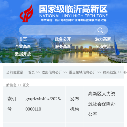
首页
政务公开
魅力高新
产业高新
服务高新
互动交流
数据开放
当前位置是：
首页
>>
政府信息公开
>>
重点领域信息公开
>>
稳岗就业
>>
补
贴信息
>> 正文
高新区人力资
索引
gxqrlzyhshbz/2025-
发布
源社会保障办
号
0000110
机构
公室