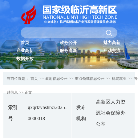
首页
政务公开
魅力高新
产业高新
服务高新
互动交流
数据开放
当前位置是：
首页
>>
政府信息公开
>>
重点领域信息公开
>>
稳岗就业
>>
补
贴信息
>> 正文
高新区人力资
索引
gxqrlzyhshbz/2025-
发布
源社会保障办
号
0000018
机构
公室