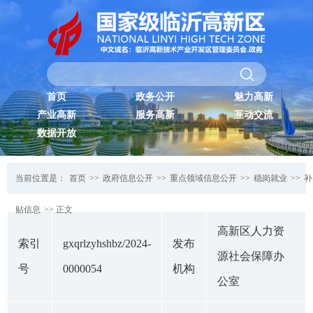
首页
政务公开
魅力高新
产业高新
服务高新
互动交流
数据开放
当前位置是：
首页
>>
政府信息公开
>>
重点领域信息公开
>>
稳岗就业
>>
补
贴信息
>> 正文
高新区人力资
索引
gxqrlzyhshbz/2024-
发布
源社会保障办
号
0000054
机构
公室