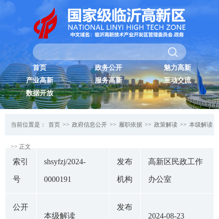
首页
政务公开
魅力高新
产业高新
服务高新
互动交流
数据开放
当前位置是：
首页
>>
政府信息公开
>>
履职依据
>>
政策解读
>>
本级解读
>> 正文
索引
shsyfzj/2024-
发布
高新区民政工作
号
0000191
机构
办公室
公开
发布
本级解读
2024-08-23