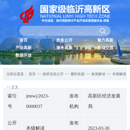
首页
政务公开
魅力高新
产业高新
服务高新
互动交流
数据开放
当前位置是：
首页
>>
政府信息公开
>>
履职依据
>>
政策解读
>>
本级解读
>> 正文
索引
jmswj/2023-
发布
高新区经济发展
号
0000037
机构
局
公开
发布
本级解读
2023-03-30