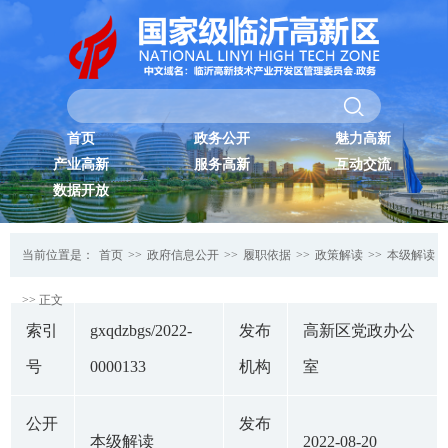
首页
政务公开
魅力高新
产业高新
服务高新
互动交流
数据开放
当前位置是：
首页
>>
政府信息公开
>>
履职依据
>>
政策解读
>>
本级解读
>> 正文
索引
gxqdzbgs/2022-
发布
高新区党政办公
号
0000133
机构
室
公开
发布
本级解读
2022-08-20