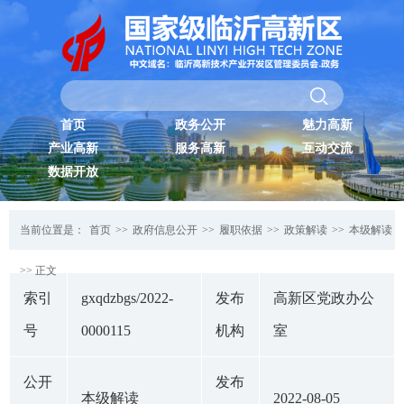
首页
政务公开
魅力高新
产业高新
服务高新
互动交流
数据开放
当前位置是：
首页
>>
政府信息公开
>>
履职依据
>>
政策解读
>>
本级解读
>> 正文
索引
gxqdzbgs/2022-
发布
高新区党政办公
号
0000115
机构
室
公开
发布
本级解读
2022-08-05