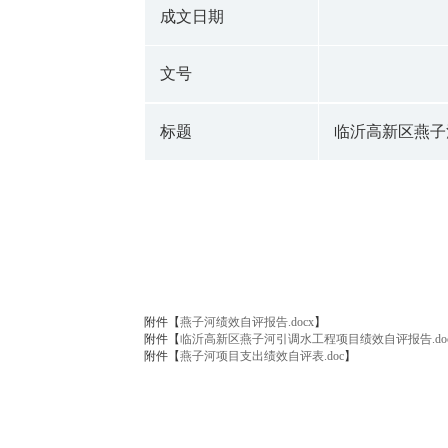
成文日期
文号
标题
临沂高新区燕子
附件【
燕子河绩效自评报告.docx
】
附件【
临沂高新区燕子河引调水工程项目绩效自评报告.doc
附件【
燕子河项目支出绩效自评表.doc
】