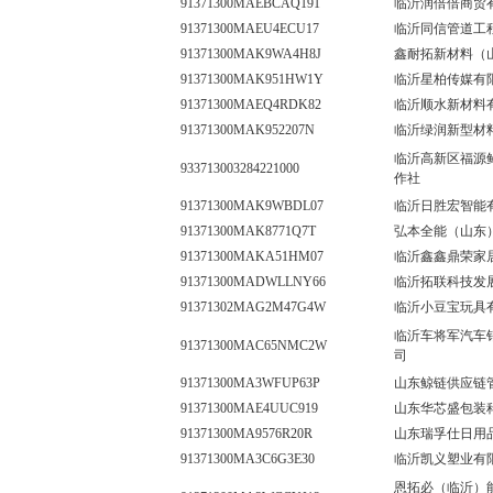
91371300MAEBCAQ191
临沂润倍倍商贸
91371300MAEU4ECU17
临沂同信管道工
91371300MAK9WA4H8J
鑫耐拓新材料（
91371300MAK951HW1Y
临沂星柏传媒有
91371300MAEQ4RDK82
临沂顺水新材料
91371300MAK952207N
临沂绿润新型材
临沂高新区福源
933713003284221000
作社
91371300MAK9WBDL07
临沂日胜宏智能
91371300MAK8771Q7T
弘本全能（山东
91371300MAKA51HM07
临沂鑫鑫鼎荣家
91371300MADWLLNY66
临沂拓联科技发
91371302MAG2M47G4W
临沂小豆宝玩具
临沂车将军汽车
91371300MAC65NMC2W
司
91371300MA3WFUP63P
山东鲸链供应链
91371300MAE4UUC919
山东华芯盛包装
91371300MA9576R20R
山东瑞孚仕日用
91371300MA3C6G3E30
临沂凯义塑业有
恩拓必（临沂）