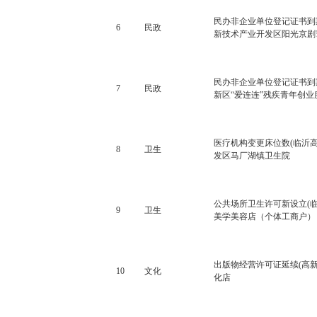
民办非企业单位登记证书到
6
民政
新技术产业开发区阳光京剧
民办非企业单位登记证书到
7
民政
新区“爱连连”残疾青年创业
医疗机构变更床位数(临沂
8
卫生
发区马厂湖镇卫生院
公共场所卫生许可新设立(
9
卫生
美学美容店（个体工商户）
出版物经营许可证延续(高
10
文化
化店