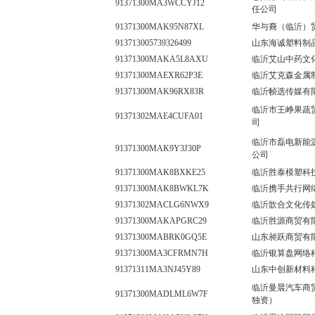
91371300MA3WCCYJ12
任公司
91371300MAK95N87XL
华与裔（临沂）
913713005739326499
山东海诚塑料制
91371300MAKA5L8AXU
临沂艾山中药文
91371300MAEXR62P3E
临沂艾克森金属
91371300MAK96RX83R
临沂帧选传媒有
临沂市王峥果蔬
91371302MAE4CUFA01
司
临沂市磊电新能
91371300MAK9Y3J30P
公司
91371300MAK8BXKE25
临沂胜泰模塑科
91371300MAK8BWKL7K
临沂携手共行网
91371302MACLG6NWX9
临沂歆合文化传
91371300MAKAPGRC29
临沂胜源商贸有
91371300MABRK0GQ5E
山东昶跃商贸有
91371300MA3CFRMN7H
临沂银算盘网络
91371311MA3NJ45Y89
山东中创新材料
临沂曼晨汽车商
91371300MADLML6W7F
独资）