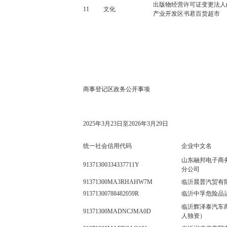
出版物经营许可证变更法人
11
文化
产业开发区书君百货超市
商事登记区政务公开事项
2025
年
3
月
23
日至
2026
年
3
月
29
日
统一社会信用代码
企业中文名
山东融邦电子商
91371300334337711Y
分公司
91371300MA3RHAHW7M
临沂晨普汽贸有
91371300788482059R
临沂中孚危险品
临沂辉泽泰汽车
91371300MADNCJMA0D
人独资）