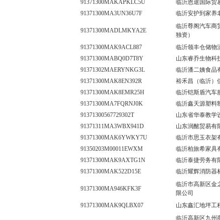
91371300MAKAPKLC5U
临沂恩途国际贸
91371300MA3UN36U7F
临沂安护到家养
临沂尊阁汽车商
91371300MADLMKYA2E
独资）
91371300MAK9ACL887
临沂领丰仓储物
91371300MABQ0D7T8Y
山东睿乔生物科
91371302MAERYNKG3L
临沂潘二姨食品
91371300MAK8EN392R
裕禾昌（临沂）
91371300MAK8EMR25H
临沂铠斯盾汽车
91371300MA7FQRNJ0K
临沂鑫天源塑料
91371300567729302T
山东省华泰教学
91371311MA3WBX941D
山东润酩贸易有
91371300MAK6YWKY7U
临沂市思玉衣架
91350203M00011EWXM
临沂柏旅希家具
91371300MAK9AXTG1N
临沂泰捷劳务有
91371300MAK522D15E
临沂耀辉消防器
临沂市高新区金
91371300MA946KFK3F
限公司
91371300MAK9QLBX07
山东鑫汇地坪工
临沂高新区九州