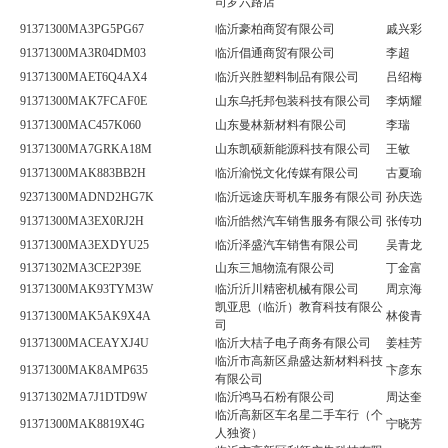
司罗六路店
91371300MA3PG5PG67
临沂豪柏商贸有限公司
戚兴彩
91371300MA3R04DM03
临沂倡通商贸有限公司
李超
91371300MAET6Q4AX4
临沂兴胜塑料制品有限公司
吕绍梅
91371300MAK7FCAF0E
山东乌托邦包装科技有限公司
李炳耀
91371300MAC457K060
山东曼林新材料有限公司
李瑞
91371300MA7GRKA18M
山东凯硕新能源科技有限公司
王敏
91371300MAK883BB2H
临沂渝悦文化传媒有限公司
古夏瑜
92371300MADND2HG7K
临沂远途庆哥机车服务有限公司
孙庆选
91371300MA3EX0RJ2H
临沂皓然汽车销售服务有限公司
张传功
91371300MA3EXDYU25
临沂泽盛汽车销售有限公司
吴青龙
91371302MA3CE2P39E
山东三旭物流有限公司
丁金富
91371300MAK93TYM3W
临沂沂川精密机械有限公司
周京海
凯亚思（临沂）教育科技有限公
91371300MAK5AK9X4A
林俊青
司
91371300MACEAYXJ4U
临沂大桔子电子商务有限公司
姜桂芳
临沂市高新区鼎盛达新材料科技
91371300MAK8AMP635
卞彦东
有限公司
91371302MA7J1DTD9W
临沂鸿马石粉有限公司
周达奎
临沂高新区车名星二手车行（个
91371300MAK8819X4G
宁晓芳
人独资）