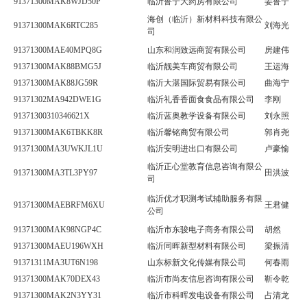
91371300MAK8WJD50P
临沂鲁宁大药房有限公司
姜鲁宁
海创（临沂）新材料科技有限公
91371300MAK6RTC285
刘海光
司
91371300MAE40MPQ8G
山东和润致远商贸有限公司
房建伟
91371300MAK88BMG5J
临沂靓美车商贸有限公司
王运海
91371300MAK88JG59R
临沂大湛国际贸易有限公司
曲海宁
91371302MA942DWE1G
临沂礼香香面食食品有限公司
李刚
91371300310346621X
临沂蓝奥教学设备有限公司
刘永照
91371300MAK6TBKK8R
临沂馨铭商贸有限公司
郭肖尧
91371300MA3UWKJL1U
临沂安明进出口有限公司
卢豪愉
临沂正心堂教育信息咨询有限公
91371300MA3TL3PY97
田洪波
司
临沂优才职测考试辅助服务有限
91371300MAEBRFM6XU
王君健
公司
91371300MAK98NGP4C
临沂市东骏电子商务有限公司
胡然
91371300MAEU196WXH
临沂同晖新型材料有限公司
梁振清
91371311MA3UT6N198
山东标新文化传媒有限公司
何春雨
91371300MAK70DEX43
临沂市尚友信息咨询有限公司
靳令乾
91371300MAK2N3YY31
临沂市科晖发电设备有限公司
占清龙