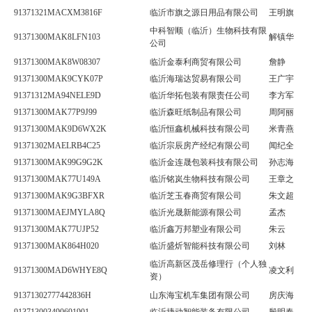
91371321MACXM3816F
临沂市旗之源日用品有限公司
王明旗
中科智顺（临沂）生物科技有限
91371300MAK8LFN103
解镇华
公司
91371300MAK8W08307
临沂金泰利商贸有限公司
詹静
91371300MAK9CYK07P
临沂海瑞达贸易有限公司
王广宇
91371312MA94NELE9D
临沂华拓包装有限责任公司
李方军
91371300MAK77P9J99
临沂森旺纸制品有限公司
周阿丽
91371300MAK9D6WX2K
临沂恒鑫机械科技有限公司
米青燕
91371302MAELRB4C25
临沂宗辰房产经纪有限公司
闻纪全
91371300MAK99G9G2K
临沂金连晟包装科技有限公司
孙志海
91371300MAK77U149A
临沂铭岚生物科技有限公司
王章之
91371300MAK9G3BFXR
临沂芝玉春商贸有限公司
朱文超
91371300MAEJMYLA8Q
临沂光晟新能源有限公司
孟杰
91371300MAK77UJP52
临沂鑫万邦塑业有限公司
朱云
91371300MAK864H020
临沂盛炘智能科技有限公司
刘林
临沂高新区茂岳修理行（个人独
91371300MAD6WHYE8Q
凌文利
资）
91371302777442836H
山东海宝机车集团有限公司
房庆海