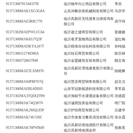
91371300791544337B
临沂物华办公用品有限公司
李杰
91371300MAK1XG3G8A
山东沐帷农装机械制造有限公司
马庆学
临沂高新区无忧债务法律咨询有
91371300MAE5R9U770
高守伟
限公司
91371302MAEPWLUC64
临沂逊之捷商贸有限公司
姜嫚嫚
91371300MAK81J7Q5P
临沂卷牙宠物用品有限公司
寇红梅
91371300MADKYA247T
临沂精准自动化科技有限公司
孙纯福
91371300312749360A
临沂桂石商贸有限公司
陈宗禄
913713005728637849
临沂金盟建筑安装有限公司
顾文海
临沂高新区雪地康复医疗有限公
91371300MAETLXM970
陆晓爽
司
91371300MA94PBFN7Q
临沂慧灵商贸销售有限公司
赵文洁
91371300MAEBL6DE05
山东孚冠新能源科技有限公司
李常磊
91371302MA3TQDQT9W
临沂海鲸节水灌溉设备有限公司
洪德霞
91371300MAK74Q387N
临沂诚雨悦美妆有限公司
明广阳
91371300MAK2MQL85P
临沂护恒商贸有限公司
吕建华
91371300MAK74U5J0C
临沂市保食洁餐具清洗有限公司
张永霞
临沂高新区维他滴医疗有限公司
91371300MAK76PWB4N
祝春英
临沂高新维他滴诊所