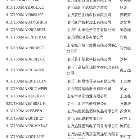
913713003490691901
临沂捷动智能装备有限公司
殷明春
91371300MA3D05L52Q
临沂高新区武德东方超市
杨龙
91371300MAK866LJ9P
临沂宸朗生物科技有限公司
郭晓辉
91371300MABXYGHR58
临沂鑫洋板材加工有限公司
刘文秀
91371300MAK9G8RF53
临沂甲木丰电子商务有限公司
陈静静
91371300MAK7HF1BX6
临沂耀能电器有限公司
邱彬
山东城开城市发展有限公司临沂
91371300MAK90T6Y73
马兴收
分公司
91371300MADR0JEP0X
临沂晨丰塑胶科技有限公司
刘林
临沂市高新区瑞博学生托管有限
91371300MAK9184D06
黄占杰
公司
91371300MAK91DLU1N
临沂市柯晟模具制造有限公司
丁友兰
91371300MAK9GQWP89
临沂邦源运输服务有限公司
吴龙
91371300MA7HA2JL8A
山东本草堂酒业有限公司
王道礼
92371300MA3MB0AU16
临沂土山洼电器有限公司
张志涛
91371302MA9555PP2G
临沂祺煜优品塑料制品有限公司
苏少真
91371300MAK91L8T27
临沂瑾旭建材有限公司
孙艳飞
91371300MAK9GWXN4E
临沂热源密码电子商务有限公司
鲍祥胜
临沂洪福大药房医药连锁有限公
91371300MAK02U882P
王红芹