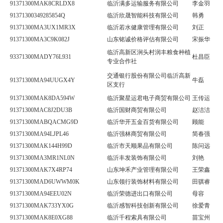
91371300MAK8CRLDX8
临沂满多运输服务有限公司
李金羽
91371300349285854Q
临沂欣晟智能科技有限公司
韩勇
91371300MA3UX1MR3X
临沂若水健康管理有限公司
刘正
91371300MA3C9K082J
山东铭诚价格评估有限公司
宋振华
临沂高新区涧头村润丰粮食种植
93371300MADY76L931
杜昌臣
专业合作社
交通银行股份有限公司临沂高新
91371300MA94UUGX4Y
牛磊
区支行
91371300MAK8DA594W
临沂聚星运君电子商贸有限公司
王传运
91371300MAC8J2DU3B
临沂国财商贸有限公司
赵洁洁
91371300MABQACMG9D
临沂华开五金百货有限公司
顾能
91371300MA94LJPL46
临沂强林商贸有限公司
简春强
91371300MAK144H99D
临沂市天顺果品有限公司
陈问远
91371300MA3MR1NL0N
临沂丰发装饰有限公司
刘艳
91371300MAK7X4RP74
山东坤禾产业管理有限公司
王荣鑫
91371300MAD6UWWM0K
山东领行装饰材料有限公司
田骐睿
91371300MA94EEU02N
临沂荣德进出口有限公司
母容
91371300MAK733YX0G
临沂感智科技创新有限公司
徐爱青
91371300MAK8E0XG88
临沂千程索具有限公司
苗宝州