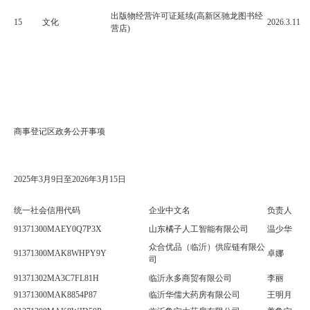
出版物经营许可证延续(高新区驰龙图书经
15
文化
2026.3.11
营店)
商事登记区政务公开事项
2025
年
3
月
9
日至
2026
年
3
月
15
日
统一社会信用代码
企业中文名
负责人
91371300MAEY0Q7P3X
山东橘子人工智能有限公司
温少华
众合优品（临沂）供应链有限公
91371300MAK8WHPY9Y
卓娜
司
91371302MA3C7FL81H
临沂永多商贸有限公司
李丽
91371300MAK8854P87
临沂华儒大药房有限公司
王明月