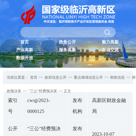
首页
政务公开
魅力高新
产业高新
服务高新
互动交流
数据开放
当前位置是：
首页
>>
政府信息公开
>>
重点领域信息公开
>>
财政信息
>>
财
政预决算
>>
“三公”经费预决算
>> 正文
索引
cwsjj/2023-
发布
高新区财政金融
号
0000125
机构
局
公开
“三公”经费预决
发布
2023-10-07