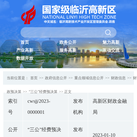
首页
政务公开
魅力高新
产业高新
服务高新
互动交流
数据开放
当前位置是：
首页
>>
政府信息公开
>>
重点领域信息公开
>>
财政信息
>>
财
政预决算
>>
“三公”经费预决算
>> 正文
索引
cwsjj/2023-
发布
高新区财政金融
号
0000001
机构
局
公开
“三公”经费预决
发布
2023-01-10