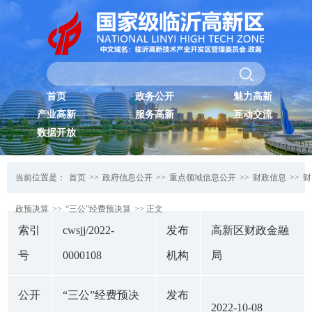
首页
政务公开
魅力高新
产业高新
服务高新
互动交流
数据开放
当前位置是：
首页
>>
政府信息公开
>>
重点领域信息公开
>>
财政信息
>>
财
政预决算
>>
“三公”经费预决算
>> 正文
索引
cwsjj/2022-
发布
高新区财政金融
号
0000108
机构
局
公开
“三公”经费预决
发布
2022-10-08