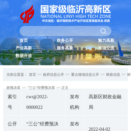
首页
政务公开
魅力高新
产业高新
服务高新
互动交流
数据开放
当前位置是：
首页
>>
政府信息公开
>>
重点领域信息公开
>>
财政信息
>>
财
政预决算
>>
“三公”经费预决算
>> 正文
索引
cwsjj/2022-
发布
高新区财政金融
号
0000022
机构
局
公开
“三公”经费预决
发布
2022-04-02