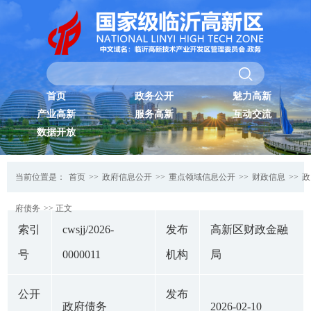
首页
政务公开
魅力高新
产业高新
服务高新
互动交流
数据开放
当前位置是：
首页
>>
政府信息公开
>>
重点领域信息公开
>>
财政信息
>>
政
府债务
>> 正文
索引
cwsjj/2026-
发布
高新区财政金融
号
0000011
机构
局
公开
发布
政府债务
2026-02-10