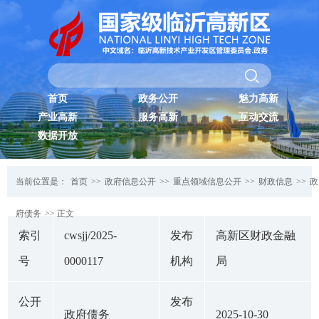
首页
政务公开
魅力高新
产业高新
服务高新
互动交流
数据开放
当前位置是：
首页
>>
政府信息公开
>>
重点领域信息公开
>>
财政信息
>>
政
府债务
>> 正文
索引
cwsjj/2025-
发布
高新区财政金融
号
0000117
机构
局
公开
发布
政府债务
2025-10-30