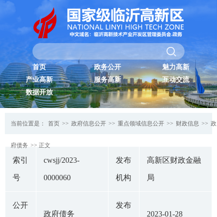
首页
政务公开
魅力高新
产业高新
服务高新
互动交流
数据开放
当前位置是：
首页
>>
政府信息公开
>>
重点领域信息公开
>>
财政信息
>>
政
府债务
>> 正文
索引
cwsjj/2023-
发布
高新区财政金融
号
0000060
机构
局
公开
发布
政府债务
2023-01-28