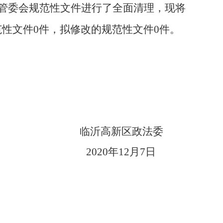
管委会规范性文件进行了全面清理，现将
范性文件
0
件，拟修改的规范性文件
0
件。
临沂高新区政法委
2020
年
12
月
7
日