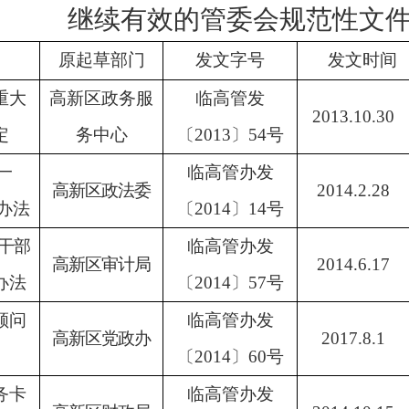
继续有效的管委会规范性文
原起草部门
发文字号
发文时间
重大
高新区政务服
临高管发
2013.10.30
定
务中心
〔
2013
〕
54
号
一
临高管办发
高新区政法委
2014.2.28
办法
〔
2014
〕
14
号
干部
临高管办发
高新区审计局
2014.6.17
办法
〔
2014
〕
57
号
顾问
临高管办发
高新区党政办
2017.8.1
〔
2014
〕
60
号
务卡
临高管办发