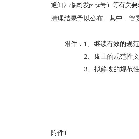
通知》
临司发
号）
等有关要
(
[2019]42
清理结果予以公布。其中，管
附件：
1
、继续有效的规
2
、废止的规范性
3
、拟修改的规范
附件
1