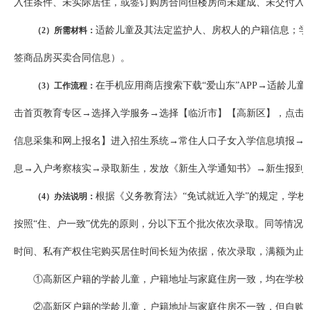
入住条件、未实际居住，或签订购房合同但楼房尚未建成、未交付入
适龄儿童及其法定监护人、房权人的户籍信息；学
（2）所需材料：
签商品房买卖合同信息）。
在手机应用商店搜索下载“爱山东”APP→适龄儿
（3）工作流程：
击首页教育专区→选择入学服务→选择【临沂市】【高新区】，点击
信息采集和网上报名】进入招生系统→常住人口子女入学信息填报→
息→入户考察核实→录取新生，发放《新生入学通知书》→新生报到
根据《义务教育法》“免试就近入学”的规定，学
（4）办法说明：
按照“住、户一致”优先的原则，分以下五个批次依次录取。同等情况
时间、私有产权住宅购买居住时间长短为依据，依次录取，满额为止
①高新区户籍的学龄儿童，户籍地址与家庭住房一致，均在学校
②高新区户籍的学龄儿童，户籍地址与家庭住房不一致，但自购