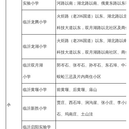
实验小学
河路以南；湖北路以南、俄黄东路以东
火炬路（老206国道）以东、湖北路以
临沂龙腾小学
科技大道以东，双月湖路以北社区及商
火炬路（老206国道）以东、湖北路以
临沂龙湖小学
科技大道以东，双月湖路以南社区、商
临沂双月湖
郭岑石、张岑石、孙岑石、东石埠、中
小学
蜈蚣三忌及片内商住小区
临沂黄堰小学
前黄堰、后黄堰、庙山
贾庄、西石埠、涧沟崖、张小庄、李小
小
临沂新胜小学
石、坞南庄、土山洼
临沂启阳实验学