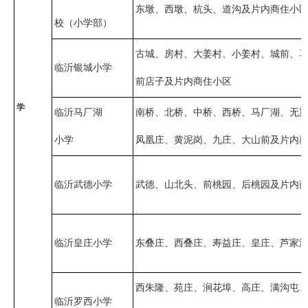
东墩、西墩、杭头、道沟及片内商住小
校（小学部）
古城、房村、大姜村、小姜村、城前、
临沂银城小学
前店子及片内商住小区
学
临沂马厂湖
南桥、北桥、中桥、西桥、马厂湖、无
小学
凤凰庄、黄泥岗、九庄、大山前及片内
临沂武德小学
武德、山北头、前桃园、后桃园及片内
临沂皇庄小学
东叠庄、西叠庄、寿益庄、皇庄、芦家
西朱隆、苑庄、涧花埠、高庄、满沟屯
临沂罗西小学