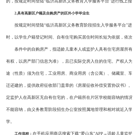
的，按规定时间登陆“临沂高新区义务教育入学服务平台”进行线上报
2.
具
有高新区户籍及自购房产的区外小学毕业生
按规定时间登陆“临沂高新区义务教育阶段招生入学服务平台”进
时，以学生户籍登记时间、自有住宅购买居住时间长短为依据，依次
条件中的自购房产，指适龄儿童本人或监护人具有住宅房屋所有
有权，以房产部门信息为准），且已实际交房入住的住宅。产权人为共
途（性质）须为住宅，工业用房、商业用房（含公寓）、储藏室、车
迁还建的，提供政府征收部门盖章的《房屋征收补偿安置协议书》。
定监护人在高新区无自有住宅的，在户籍所在片区学校能容纳的情况
不能容纳，由义务教育阶段招生办公室按照属地管理和相对就近入学
学。
在手机应用商店搜索下载“爱山东”APP→适龄儿童监
工作流程
：