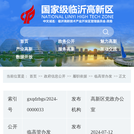
首页
政务公开
魅力高新
产业高新
服务高新
互动交流
数据开放
当前位置是：
首页
>>
政府信息公开
>>
履职依据
>>
临高管办发
>> 正文
索引
gxqdzbgs/2024-
发布
高新区党政办公
号
0000033
机构
室
公开
发布
临高管办发
2024-07-12