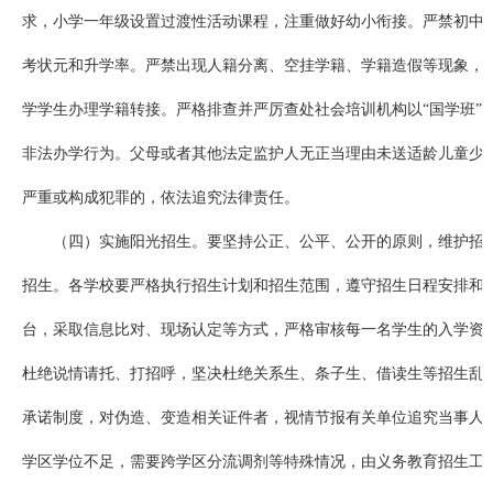
求，小学一年级设置过渡性活动课程，注重做好幼小衔接。严禁初中
考状元和升学率。严禁出现人籍分离、空挂学籍、学籍造假等现象，
学学生办理学籍转接。严格排查并严厉查处社会培训机构以“国学班”“
非法办学行为。父母或者其他法定监护人无正当理由未送适龄儿童少
严重或构成犯罪的，依法追究法律责任。
（四）实施阳光招生。要坚持公正、公平、公开的原则，维护招
招生。各学校要严格执行招生计划和招生范围，遵守招生日程安排和
台，采取信息比对、现场认定等方式，严格审核每一名学生的入学资格
杜绝说情请托、打招呼，坚决杜绝关系生、条子生、借读生等招生乱
承诺制度，对伪造、变造相关证件者，视情节报有关单位追究当事人
学区学位不足，需要跨学区分流调剂等特殊情况，由义务教育招生工