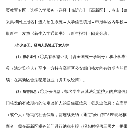
页教育专区→选择入学服务→选择【临沂市】【高新区】，点击【确
采集和网上报名】进入招生系统→入学信息填报→申报学区内学校→
取新生，发放《新生入学通知书》→新生报到→阳光分班。
3.外来务工
、
经商人员随迁子女入学
①具有学籍证明（含全国统一学籍号）和小学毕业
（1）报名条件：
母（法定监护人）至少一方持有高新区公安部门核发的有效期内的居
续；在高新区合法稳定就业（务工或经商）。
①身份信息：报名学生及其法定监护人的户籍信息
（2）所需信息：
门核发的有效期内的法定监护人的居住证信息；②从业信息：在高新
（或个人）缴纳的社会保险，需连续缴纳（通过“爱山东”APP现场核
商者，需在高新区税务部门进行纳税申报（报名时提供三员之一携带