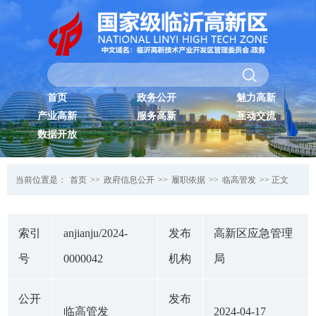
首页
政务公开
魅力高新
产业高新
服务高新
互动交流
数据开放
当前位置是：
首页
>>
政府信息公开
>>
履职依据
>>
临高管发
>> 正文
索引
anjianju/2024-
发布
高新区应急管理
号
0000042
机构
局
公开
发布
临高管发
2024-04-17