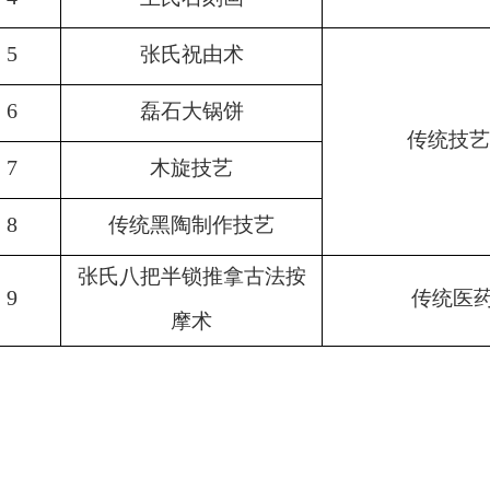
5
张氏祝由术
6
磊石大锅饼
传统技艺
7
木旋技艺
8
传统黑陶制作技艺
张氏八把半锁推拿古法按
9
传统医
摩术