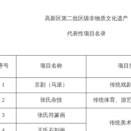
高新区第二批区级非物质文化遗产
代表性项目
名录
序号
项目名称
项目
1
京剧（马派）
传统戏
2
张氏杂技
传统体育、游
3
张氏符篆画
传统美
4
王氏石刻画