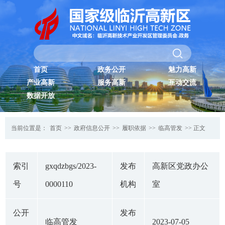
首页
政务公开
魅力高新
产业高新
服务高新
互动交流
数据开放
当前位置是：
首页
>>
政府信息公开
>>
履职依据
>>
临高管发
>> 正文
索引
gxqdzbgs/2023-
发布
高新区党政办公
号
0000110
机构
室
公开
发布
临高管发
2023-07-05