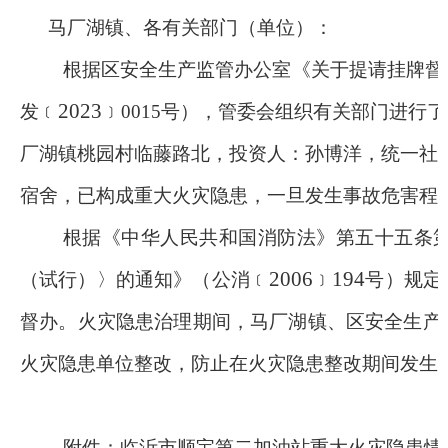
马厂湖镇
、
各有关部门（单位）
：
根据
区
安全生产监管办公室
《关于提请挂牌督
2023
发
﹝
﹞
0015
号）
，
管委会
组织有关部门进行了
厂湖镇桃园村临藤路北，
投资人
：
孙博洋
，统一社
宿舍，
已构成重大火灾隐患，一旦发生事故危害程
根据《中华人民共和国消防法》第五十五条
2006
194
（试行）〉的通知》（公消
﹝
﹞
号）
规定
督办。火灾隐患治理期间，
马厂湖镇
、
区安全生产
火灾隐患单位整改，防止在火灾隐患整改期间发生
附件：
临沂市顺宝第二加油站
重大火灾隐患情