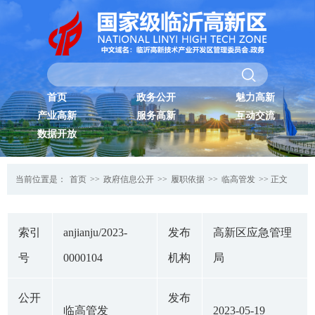
首页
政务公开
魅力高新
产业高新
服务高新
互动交流
数据开放
当前位置是：
首页
>>
政府信息公开
>>
履职依据
>>
临高管发
>> 正文
索引
anjianju/2023-
发布
高新区应急管理
号
0000104
机构
局
公开
发布
临高管发
2023-05-19