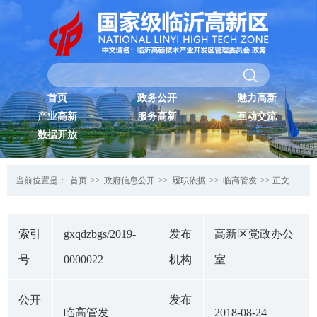
首页
政务公开
魅力高新
产业高新
服务高新
互动交流
数据开放
当前位置是：
首页
>>
政府信息公开
>>
履职依据
>>
临高管发
>> 正文
索引
gxqdzbgs/2019-
发布
高新区党政办公
号
0000022
机构
室
公开
发布
临高管发
2018-08-24