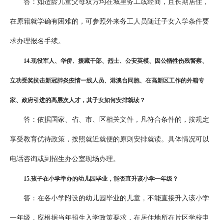
答：如适龄儿童父母双方均在城里务工或经商，且长期居住，
在原籍就学确有困难的，可参照外来务工人员随迁子女入学条件要
求办理报名手续。
1
4
.现役军人、华侨、援藏干部、烈士、公安英模、因公牺牲伤残警察、
立功受奖抗击新冠肺炎疫情一线人员、港澳台同胞、在高新区工作的外籍专
家、政府引进的高层次人才，其子女如何安排就读？
答：依据国家、省、市、区相关文件，凡符合条件的，按规定
享受教育优待政策，按照就近就便的原则安排就读。具体情况可以
电话咨询或到招生办公室现场办理。
1
5
.孩子在小学举办的幼儿园毕业，能否直升该小学一年级？
答：在各小学附设的幼儿园毕业的儿童，不能直接升入该小学
一年级，应根据当年招生入学政策要求，在居住地所在片区学校申