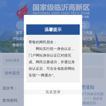
温馨提示
首页
政务公开
魅力高新
产业高新
服务高新
互动交流
尊敬的网民朋友：
数据开放
网站实行统一身份认证，
门户网站身份认证已对接完
当前位置是：
首页
>>
领导信箱
>>
信件提交
成。网民注册成功，并通过身
份认证后，可在全省政府网站
信件提交
实现“一网通办”。
受理须知
流水号：
实名登录
一、对下列来信范围
不予受理：（一）违反宪
查询密码：
法和法律法规规定的；