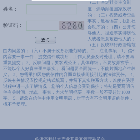
（二）
否定社会主义制
姓名：
度，
煽动颠覆国家政权
的；（三）捏造或者歪曲
事实，散布谣言，扰乱社
验证码：
会秩序的；（四）公开侮
辱他人、捏造事实诽谤他
人或者恶意攻击他人的；
（五）反映非行政管辖范
围内问题的；（六）不属于政务职能范畴的。二、注意事项：1、信件
内容要一事一件，提交信件成功后，工作人员会及时处理，请不要再
重复提交； 2、反映问题，要客观公正，具体详细，不要故弄玄乎，
不能以个人好喜来歪曲事实； 看问题要全面统一，不能片面地产生歧
义。 3、您需承担因您的信件内容而直接或间接引起的法律责任。 4、
反映有关情况应按规定格式填写，并留下真实联系方式，以便在受理
过程中进一步了解情况，您的个人信息会受到保护；特别是要写明信
件有关时间、地点、事实，力求简明扼要，字数一般不要超过1000
字。 5、请您在信件中使用文明用语，对于含有不文明用语的信件，
概不予受理。
临沂高新技术产业开发区管理委员会