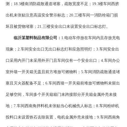
测；18.3楼南消防疏散通道堵塞，疏散宽度不足；19.3楼车间西挤
出机未张贴注意高温安全警示标志；20.三楼车间一消防栓箱门损
坏且被货物堵塞；21.三楼安全出口未设置安全出口标志灯。
临沂某塑料制品有限公司：
1.电动车停放在车间内且存放充电
现象；2.车间安全出口无出口标志灯和应急照明灯；3.车间安全出
口采用内开门未采用外开门且车间仅有一个安全出口；4.车间办公
室外墙一开关箱无盖且前方堆放可燃物料；5.车间消防疏散通道堵
塞且灭火器配备不足；6.车间西墙一开关箱前堆放可燃物料未留出
足够空间，车间多个开关箱箱门未跨接部分开关箱金属外壳未接
地；7.车间西南角拌料机未张贴当心机械伤人标志；8.车间粉碎机
投料口未设置铁石去除装置，电机金属外壳未接地；9.车间西南角