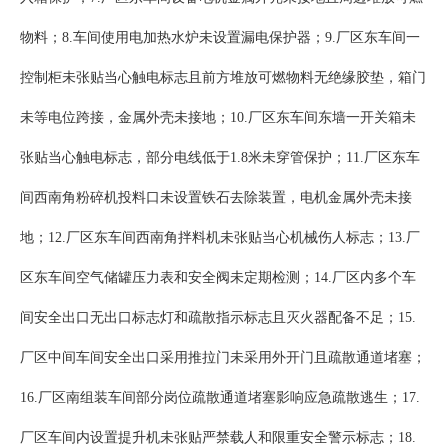
物料；8.车间使用电加热水炉未设置漏电保护器；9.厂区东车间一
控制柜未张贴当心触电标志且前方堆放可燃物料无绝缘胶垫，箱门
未等电位跨接，金属外壳未接地；10.厂区东车间东墙一开关箱未
张贴当心触电标志，部分电线低于1.8米未穿管保护；11.厂区东车
间西南角粉碎机投料口未设置铁石去除装置，电机金属外壳未接
地；12.厂区东车间西南角拌料机未张贴当心机械伤人标志；13.厂
区东车间空气储罐压力表和安全阀未定期检测；14.厂区内多个车
间安全出口无出口标志灯和疏散指示标志且灭火器配备不足；15.
厂区中间车间安全出口采用推拉门未采用外开门且疏散通道堵塞；
16.厂区南组装车间部分岗位疏散通道堵塞影响应急疏散逃生；17.
厂区车间内设置提升机未张贴严禁载人和限重安全警示标志；18.