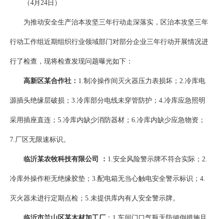
（4月24日）
为推动安全生产治本攻坚三年行动走深落实，区治本攻坚三年
行动工作组近期组织行业领域部门对部分企业三年行动开展情况进
行了检查，现将检查发现问题曝光如下：
高新区某合作社：
1.制冷操作间灭火器压力表损坏；2.冷库电
源插头绝缘层破损；3.冷库部分电线未穿管防护；4.冷库应急照明
采用插座直连；5.冷库内缺少消防器材；6.冷库内缺少应急物资；
7.厂区无限速标识。
临沂某农牧科技有限公司
：
1.安全风险警示牌不符合实际；2.
冷库外操作柜无绝缘胶垫；3.配电箱无当心触电安全警示标识；4.
灭火器未进行定期点检；5.未提供库内有人安全警示牌。
临沂市兰山区某木材加工厂
：1.车间门口气瓶无防倾倒措施且