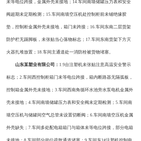
未等电位跨接，金属外壳未接地；14.车间南墙储罐压力表和安全
阀超期未定期检测；15.车间南墙空压机处控制柜前未铺绝缘胶
垫，控制柜金属外壳未接地，箱门未跨接；16.车间东南二层货架
防护栏无踢脚板，未张贴当心落物标志；17.车间东南货架下方灭
火器扎堆放置；18.车间主通道处一消防栓被货物堵塞。
山东某塑业有限公司：
1.9台注塑机未张贴注意高温安全警示
标志；2.车间西控制柜箱门未等电位跨接，箱内断路器无隔弧板，
控制箱金属外壳未接地；3.车间西南角循环水池旁水泵电机金属外
壳未接地；4.车间南墙储罐压力表和安全阀未定期检测；5.车间南
墙空压机与储罐间空气总管未设置切断阀；6.车间南墙空压机金属
外壳缺失；7.车间多处配电箱箱门与箱体未等电位跨接，部分电箱
未接地；8.车间部分岗位疏散通道堵塞；9.车间东1#注塑机控制电