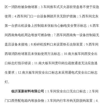
区一消防栓被杂物堵塞；3.车间推车式灭火器软管盘卷不便于应急
使用；4.西车间门口一台设备脚踏开关无防护措施；5.西车间北东
第一台挤出机设备上控制箱未张贴当心触电安全警示标志；6.西车
间西南角电机周边堆放可燃杂物；7.西车间西南角一设备控制箱无
盖且设备未接地；8.粉碎机投料口未设置铁石去除装置；9.西车间
西墙消防栓堵塞且未张贴使用方法标志；10.南大板车间西安全出
口标志灯指示错误；11.南大板车间烫印岗位疏散通道无法应急逃
生要求；12.南大板车间安全出口标志未采用通电式安全出口标志
灯。
临沂某新材料有限公司：
1.车间安全出口无出口标志；2.车间
门口西旁配电箱内堆放杂物；3.车间内行车吊钩无防脱钩装置；4.