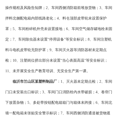
操作规程及风险告知牌；2、车间西侧消防箱前堆放货物；3、车间
拌料北侧配电箱内部线路老化；4、料仓顶部皮带轮未设置保护
罩；5、车间粉碎机外壳未设置接地；6、车间空气储存罐地栓未固
定；7、车间除虫器未设置“停用设备”等安全标识；8、车间注塑机
料斗电机皮带轮无防护罩；9、车间灭火器等消防器材未定期点
检；10、注塑岗位挤出部分未设置“当心表面高温”等安全标识；
11、未开展安全生产教育培训、无安全生产第一课。
临沂市兰山区某塑料制品厂
：1、灭火器未定期点检；2、车间
门口未安装出口标识；3、车间门口消防栓内水带破损；4、卷帘门
下放置杂物；5、多处带按钮配电箱箱门与箱体未跨接；6、车间北
墙一配电箱未张贴安全警示标识；7、车间西侧消防通道被货物遮