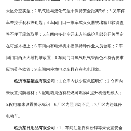
未区分空实瓶；2.氧气瓶与液化气瓶未保持安全距离5米；3.叉车停
车未拉手刹和拔钥匙；4.车间门口一推车式灭火器被堵塞且软管盘
卷不便于应急取用；5.车间内多处空开未入箱保护且部分开关固定
在可燃木板上；6.车间内有电焊机未提供特种作业人员台账；7.车
间门口西灭火器扎堆放置；8.车间门口氧气瓶气管颜色不符合要求
应为蓝色软管；9.车间内停放电动车且存在充电现象。
临沂市某塑业有限公司：
1.仓库内缺少应急照明灯；2.仓库内
未设置消防器材；3.配电箱周边有易燃可燃物4.提升机违规载人；
5.配电箱未设置警示标识；6.厂区内照明灯不足；7.厂区内违规停
电动车。
临沂某日用品有限公司：
1、车间注塑拌料粉碎等未设置安全