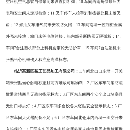
空压机空气总管与储罐间未设置切断阀；10.车间西南角储罐压力
表和安全阀未定期检测；11.叉车停车未拉手刹和拔钥匙且未落叉
齿；12.燃油叉车排气筒未安装防火帽；13.车间南墙一控制柜金属
外壳未接地，箱门未等电位跨接，箱内部分断路器无隔弧板；14.
车间7台注塑机部分上料机皮带轮无防护罩；15.车间7台注塑机未
张贴当心机械伤人和注意高温标志。
临沂高新区某工艺品加工有限公司：
1.车间北出口东墙一开关
箱未张贴当心触电标志且前方堆放可燃物料；2.厂区东车间消防疏
散通道堵塞且无疏散指示标志；3.厂区东车间两个安全出口堵塞且
无出口标志灯；4.厂区东车间多台设备未张贴安全警示标志；5.厂
区东车间灭火器配备不足；6.厂区东车间北仓库内西墙一组空开未
入箱保护；7.厂区东车间设备电机金属外壳未接地且周边堆放可燃