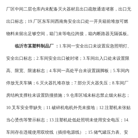
厂区中间二层仓库内未配备灭火器材且出口疏散通道堵塞，出口无
出口标志；19.厂区东车间西南角安全出口处一开关箱前堆放可燃
物料未留出足够空间，箱门未等电位跨接，箱内断路器无隔弧板。
临沂市某塑料制品厂
：
1.车间一安全出口未设置应急照明灯、
安全出口标志；2.车间安全出口被封堵；3.车间出入口处未设置限
高、限宽、限速标志；4.车间一高处平台未设置踢脚板；5.车间内
停放无关车辆；6.灭火器扎堆存放；7.部分灭火器失压；8.车间厂
房结构支撑柱未设置防撞措施；9.仓库区域未标志禁止烟火标志；
10.叉车安全带缺失；11.破碎机电机外壳未接地；12.注塑机未张贴
当心烫伤等警示标志；13.注塑机处低处照明未使用安全电压；14.
车间存在违规使用双绞线（插排电源线）；15.储气罐压力表、安