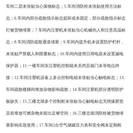
车间二层未张贴当心落物标志；5.车间消防栓未张贴使用方法标
志；6.车间内部分疏散指示标志损坏或未固定，部分疏散指示标志
灯被货物堵塞；7.车间内注塑机未张贴当心机械伤人和注意高温标
志；8.车间消防疏散通道堵塞；9.车间内提升机未设置防护栏杆，
未张贴严禁载人和限重标志；10.车间内使用日用电器未设置漏电
保护器；11.一楼车间东注塑机控制箱未关闭且箱门未等电位跨
接；12.车间注塑机设备上多台控制电箱未张贴当心触电标志；13.
车间疏散楼梯间堆放杂物影响疏散；14.车间注塑机部分透明防护
板缺失；15.三楼北墙多个控制柜未张贴当心触电标志无绝缘胶垫
且前堆放可燃杂物未留出足够空间；16.三楼北墙消防栓被货物堵
塞影响应急使用；17.车间2台空气储罐压力表和安全阀未定期检