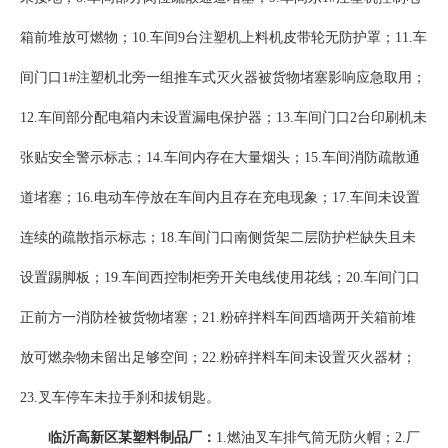
箱前堆放可燃物；10.车间9台注塑机上料机皮带轮无防护罩；11.车
间门口1#注塑机北旁一组推车式灭火器被货物堵塞影响应急取用；
12.车间部分配电箱内未设置漏电保护器；13.车间门口2台印刷机未
张贴安全警示标志；14.车间内存在大量烟头；15.车间消防疏散通
道堵塞；16.电动车停放在车间内且存在充电现象；17.车间未设置
连续的疏散指示标志；18.车间门口南侧货架二层防护栏缺失且未
设置踢脚板；19.车间西控制柜旁开关电线使用花线；20.车间门口
正前方一消防栓被货物堵塞；21.粉碎拌料车间西墙两开关箱前堆
放可燃杂物未留出足够空间；22.粉碎拌料车间未设置灭火器材；
23.叉车停车未拉手刹和拔钥匙。
临沂高新区某塑料制品厂：
1.燃油叉车排气筒无防火帽；2.厂