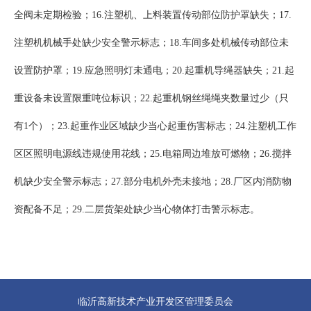
全阀未定期检验；16.注塑机、上料装置传动部位防护罩缺失；17.
注塑机机械手处缺少安全警示标志；18.车间多处机械传动部位未
设置防护罩；19.应急照明灯未通电；20.起重机导绳器缺失；21.起
重设备未设置限重吨位标识；22.起重机钢丝绳绳夹数量过少（只
有1个）；23.起重作业区域缺少当心起重伤害标志；24.注塑机工作
区区照明电源线违规使用花线；25.电箱周边堆放可燃物；26.搅拌
机缺少安全警示标志；27.部分电机外壳未接地；28.厂区内消防物
资配备不足；29.二层货架处缺少当心物体打击警示标志。
临沂高新技术产业开发区管理委员会