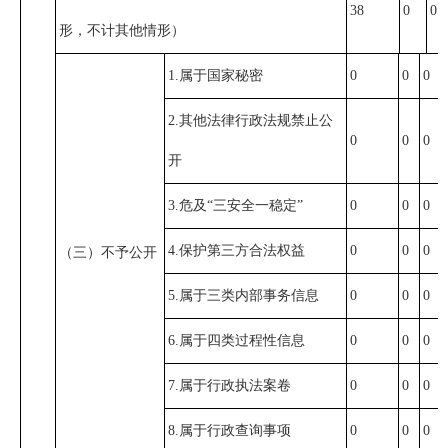
38
0
0
形，不计其他情形）
1.属于国家秘密
0
0
0
2.其他法律行政法规禁止公
0
0
0
开
3.危及“三安全一稳定”
0
0
0
4.保护第三方合法权益
0
0
0
（三）不予公开
5.属于三类内部事务信息
0
0
0
6.属于四类过程性信息
0
0
0
7.属于行政执法案卷
0
0
0
8.属于行政查询事项
0
0
0