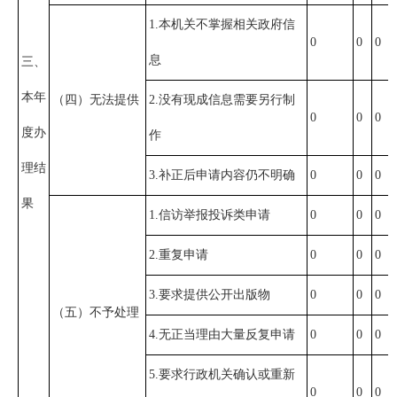
1.本机关不掌握相关政府信
0
0
0
息
三、
本年
（四）无法提供
2.没有现成信息需要另行制
0
0
0
度办
作
理结
3.补正后申请内容仍不明确
0
0
0
果
1.信访举报投诉类申请
0
0
0
2.重复申请
0
0
0
3.要求提供公开出版物
0
0
0
（五）不予处理
4.无正当理由大量反复申请
0
0
0
5.要求行政机关确认或重新
0
0
0