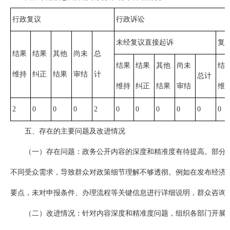
行政复议
行政诉讼
未经复议直接起诉
复
结果
结果
其他
尚未
总
结果
结果
其他
尚未
结
维持
纠正
结果
审结
计
总计
维持
纠正
结果
审结
维
2
0
0
0
2
0
0
0
0
0
0
五、存在的主要问题及改进情况
（一）存在问题：政务公开内容的深度和精准度有待提高。部分
不同受众需求，导致群众对政策细节理解不够透彻。例如在发布经济
要点，未对申报条件、办理流程等关键信息进行详细说明，群众咨询
（二）改进情况：针对内容深度和精准度问题，组织各部门开展