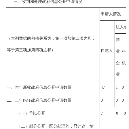
三、收到和处理政府信息公开申请情况
申请人情况
法人或
（本列数据的勾稽关系为：第一项加第二项之和，
商
等于第三项加第四项之和）
自然人
业
科
企
机
业
一、本年新收政府信息公开申请数量
47
1
0
二、上年结转政府信息公开申请数量
0
0
0
（一）予以公开
7
0
0
（二）部分公开（区分处理的，只计这一情