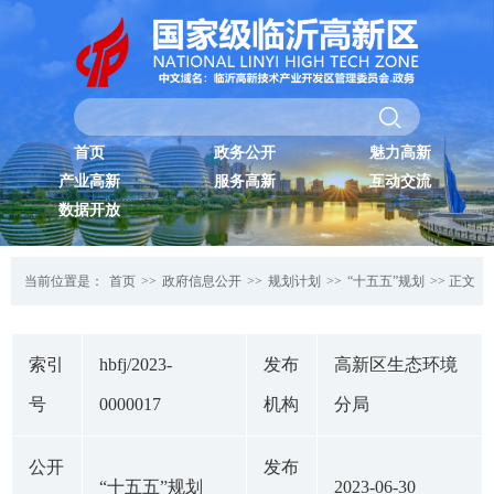
首页
政务公开
魅力高新
产业高新
服务高新
互动交流
数据开放
当前位置是：
首页
>>
政府信息公开
>>
规划计划
>>
“十五五”规划
>> 正文
索引
hbfj/2023-
发布
高新区生态环境
号
0000017
机构
分局
公开
发布
“十五五”规划
2023-06-30