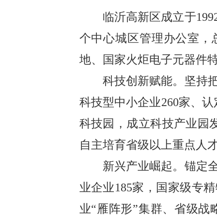
临沂高新区成立于
199
个中心城区管理办公室，
地、国家火炬电子元器件
科技创新赋能。
坚持
科技型中小企业
260
家、认
科技园，成立科技产业园
自主培育省级以上重点人
新兴产业崛起。
锚定
业企业
185
家，国家级专精
业
“
雁阵形
”
集群、省级战