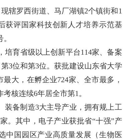
。现辖罗西街道、马厂湖镇
2
个镇街和
1
后获评国家科技创新人才培养示范基
号。
，培育省级以上创新平台
114
家、备案
、第
3
位和第
3
位。获批建设山东省大学
市最大，在孵企业
724
家、全市最多，
作考核连续
6
年居全市第
1
。
、装备制造
3
大主导产业，拥有规上工
0
家。其中，电子产业获批省
“
十强
”
产
选中国园区产业高质量发展（生物医