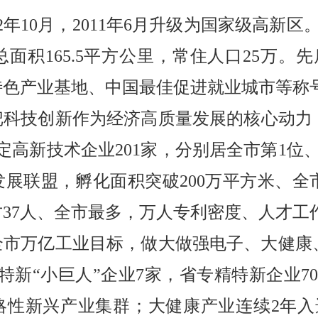
2
年
10
月，
2011
年
6
月升级为国家级高新区
总面积
165.5
平方公里，常住人口
25
万。先
特色产业基地、中国最佳促进就业城市等称
把科技创新作为经济高质量发展的核心动力
定高新技术企业
201
家，分别居全市第
1
位
发展联盟，孵化面积突破
200
万平方米、全
才
37
人、全市最多，万人专利密度、人才工
全市万亿工业目标，做大做强电子、大健康
特新
“
小巨人
”
企业
7
家，省专精特新企业
7
略性新兴产业集群；大健康产业连续
2
年入