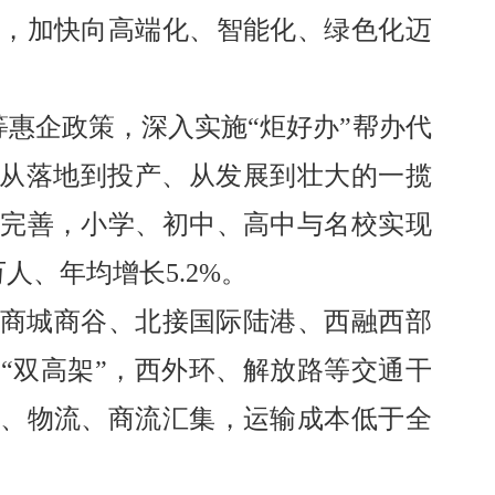
，加快向高端化、智能化、绿色化迈
等惠企政策，深入实施
“
炬好办
”
帮办代
从落地到投产、从发展到壮大的一揽
完善，小学、初中、高中与名校实现
万人、年均增长
5.2%
。
商城商谷、北接国际陆港、西融西部
路
“
双高架
”
，西外环、解放路等交通干
、物流、商流汇集，运输成本低于全