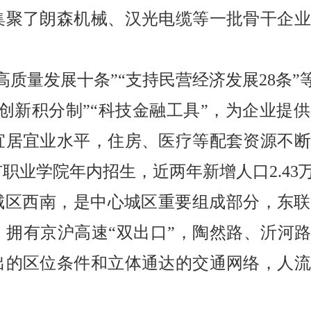
集聚了朗森机械、汉光电缆等一批骨干企业
高质量发展十条
”“
支持民营经济发展
28
条
”
创新积分制
”“
科技金融工具
”
，为企业提供
宜居宜业水平，住房、医疗等配套资源不断
市职业学院年内招生，近两年新增人口
2.43
城区西南，是中心城区重要组成部分，东联
，拥有京沪高速
“
双出口
”
，陶然路、沂河
出的区位条件和立体通达的交通网络，人流