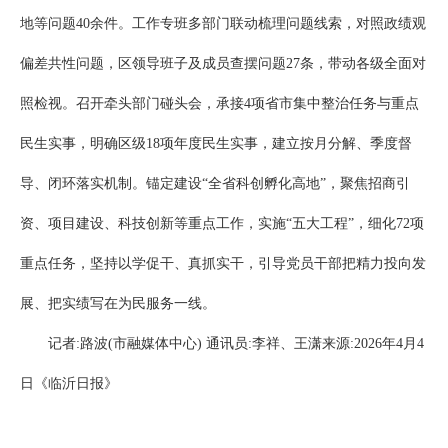
地等问题40余件。工作专班多部门联动梳理问题线索，对照政绩观
偏差共性问题，区领导班子及成员查摆问题27条，带动各级全面对
照检视。召开牵头部门碰头会，承接4项省市集中整治任务与重点
民生实事，明确区级18项年度民生实事，建立按月分解、季度督
导、闭环落实机制。锚定建设“全省科创孵化高地”，聚焦招商引
资、项目建设、科技创新等重点工作，实施“五大工程”，细化72项
重点任务，坚持以学促干、真抓实干，引导党员干部把精力投向发
展、把实绩写在为民服务一线。
记者:路波(市融媒体中心) 通讯员:李祥、王潇来源:2026年4月4
日《临沂日报》