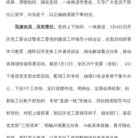
统筹、周密组织、细化安排，一体推进学查改，引导广大党员干部
往心里学、向实处干，以正确政绩观干事创业。
迅速动员，压实责任。
坚持上下协同、一体推进，3月4日召开
区党工委会议暨党工委党的建设工作领导小组会议，全面启动部署
学习教育；随即召开党务工作者培训会，细化解读重点任务，推动
各领域快速部署启动。截至3月13日，全区29个党委（党组）、432
个基层党支部全部启动。配强工作专班，抽调13名业务骨干集中办
公，下设3个工作组，实行挂图作战、周例会、定期会商机制，创
新组工纪检干部包村、专班“直插一线”等做法，强化精准指导与过
程管控。对照上级部署，制定区党工委领导班子、镇街部门、基层
党支部“三张清单”，明确20项重点任务、34条具体措施，逐月细化
安排、紧盯节点推进，以常态化工作提醒确保任务落地见效。