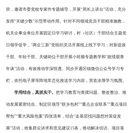
班，邀请市委党校专家作专题辅导，开展“局长上讲台”活动，充分
发挥“关键少数”示范带动作用。针对不同领域党员干部精准施教，
机关企事业单位开展固定日学习研讨，村（社区）干部结合主题党
日领学促学，“两企三新”党组织灵活开展线上线下学习；对新提拔
干部、年轻干部、关键岗位干部开展小班额专题教学和“政绩观青
年谈”活动，有效推动学深悟透。同步开通区镇微信公众号学习专
栏，依托电子屏等阵地常态化推送学习内容，营造浓厚学习氛围。
学用结合，真抓实干。
把学习教育与查摆问题、整改整治、推
动发展紧密结合。制定区领导“联乡包村”“重点企业联系”“重点项目
帮包”“重大风险包案”四张清单，结合“走基层找问题想对策促发
展”活动，收集群众诉求和意见建议15条，推动解决信访、项目落