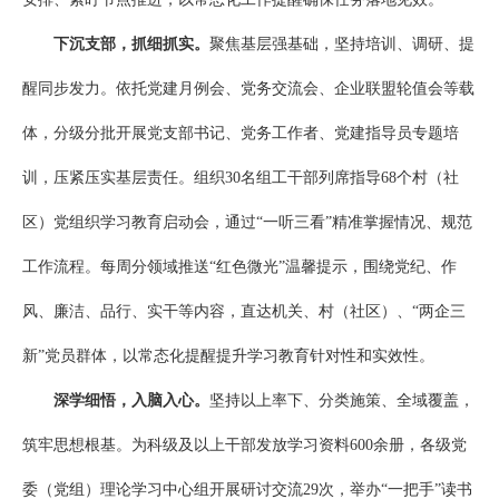
下沉支部，抓细抓实。
聚焦基层强基础，坚持培训、调研、提
醒同步发力。依托党建月例会、党务交流会、企业联盟轮值会等载
体，分级分批开展党支部书记、党务工作者、党建指导员专题培
训，压紧压实基层责任。组织30名组工干部列席指导68个村（社
区）党组织学习教育启动会，通过“一听三看”精准掌握情况、规范
工作流程。每周分领域推送“红色微光”温馨提示，围绕党纪、作
风、廉洁、品行、实干等内容，直达机关、村（社区）、“两企三
新”党员群体，以常态化提醒提升学习教育针对性和实效性。
深学细悟，入脑入心。
坚持以上率下、分类施策、全域覆盖，
筑牢思想根基。为科级及以上干部发放学习资料600余册，各级党
委（党组）理论学习中心组开展研讨交流29次，举办“一把手”读书