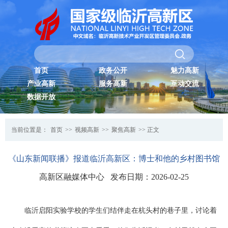
首页
政务公开
魅力高新
产业高新
服务高新
互动交流
数据开放
当前位置是：
首页
>>
视频高新
>>
聚焦高新
>> 正文
《山东新闻联播》报道临沂高新区：博士和他的乡村图书馆
高新区融媒体中心 发布日期：2026-02-25
临沂启阳实验学校的学生们结伴走在杭头村的巷子里，讨论着