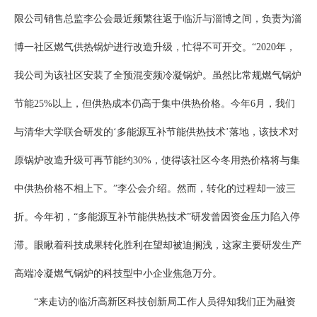
限公司销售总监李公会最近频繁往返于临沂与淄博之间，负责为淄
博一社区燃气供热锅炉进行改造升级，忙得不可开交。“2020年，
我公司为该社区安装了全预混变频冷凝锅炉。虽然比常规燃气锅炉
节能25%以上，但供热成本仍高于集中供热价格。今年6月，我们
与清华大学联合研发的‘多能源互补节能供热技术’落地，该技术对
原锅炉改造升级可再节能约30%，使得该社区今冬用热价格将与集
中供热价格不相上下。”李公会介绍。然而，转化的过程却一波三
折。今年初，“多能源互补节能供热技术”研发曾因资金压力陷入停
滞。眼瞅着科技成果转化胜利在望却被迫搁浅，这家主要研发生产
高端冷凝燃气锅炉的科技型中小企业焦急万分。
“来走访的临沂高新区科技创新局工作人员得知我们正为融资