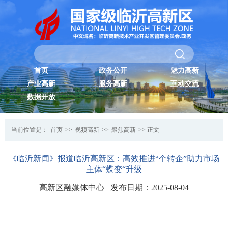
首页
政务公开
魅力高新
产业高新
服务高新
互动交流
数据开放
当前位置是：
首页
>>
视频高新
>>
聚焦高新
>> 正文
《临沂新闻》报道临沂高新区：高效推进“个转企”助力市场
主体“蝶变“升级
高新区融媒体中心 发布日期：2025-08-04