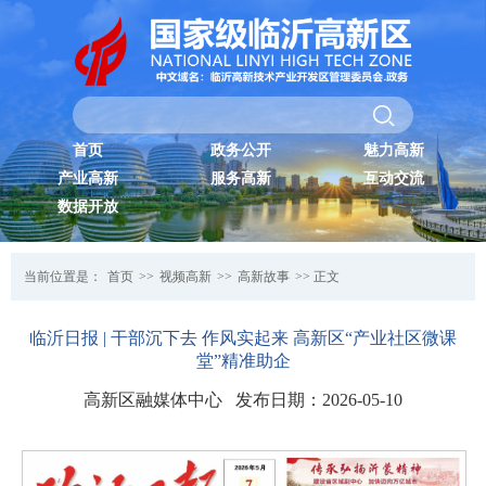
首页
政务公开
魅力高新
产业高新
服务高新
互动交流
数据开放
当前位置是：
首页
>>
视频高新
>>
高新故事
>> 正文
临沂日报 | 干部沉下去 作风实起来 高新区“产业社区微课
堂”精准助企
高新区融媒体中心 发布日期：2026-05-10